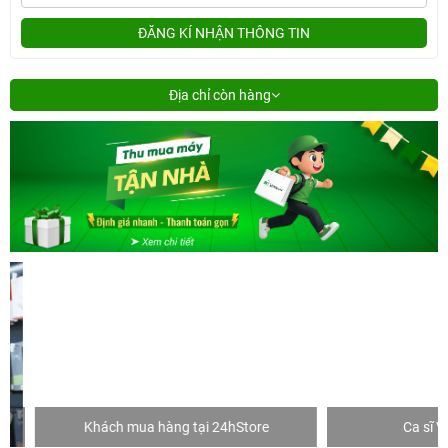
ĐĂNG KÍ NHẬN THÔNG TIN
Địa chỉ còn hàng
Khách mua hàng tại 24hStore
Ca sĩ Văn 