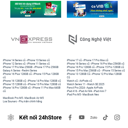
iPhone 14 Series cũ
-
iPhone 13 Series cũ
iPhone 17 cũ
-
iPhone 17 Pro Max cũ
iPhone 12 Series cũ
-
iPhone 11 Series cũ
iPhone 16 Series cũ
-
iPhone 16 Pro Max 256GB cũ
iPhone 17 Pro Max 256GB
-
iPhone 17 Pro 256GB
iPhone 16 Pro 128GB cũ
-
iPhone 15 Pro 128GB cũ
Galaxy A Series
-
Redmi Series
iPhone 15 Pro Max 256GB cũ
-
iPhone 15 Series cũ
iPhone 16 Plus 128GB cũ
-
iPhone 15 Plus 128GB
iPhone 13 128GB Cũ
-
iPhone 12 Pro Max 128GB
cũ
Cũ
iPhone 16 128GB cũ
-
iPhone 14 Pro Max 128GB cũ
Watch cũ
-
AirPods cũ
iPhone 15 128GB cũ
-
iPhone 13 Pro Max 128GB cũ
Watch Series 11
-
Watch SE 2025
iPhone 14 Pro 128GB cũ
-
iPhone 11 Pro Max 64GB
Pencil Pro 2024
-
Apple AirPods
cũ
iPad A16
-
iPad Air M4
-
iPad mini 7
iPad Pro M5
-
MacBook Neo
MacBook Pro M5
-
MacBook Air M5
Loa Sounarc
-
Phụ kiện chính hãng
Kết nối 24hStore