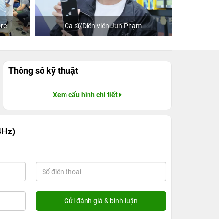
re
Ca sĩ/Diễn viên Jun Phạm
Khách
Thông số kỹ thuật
Xem cấu hình chi tiết
4Hz)