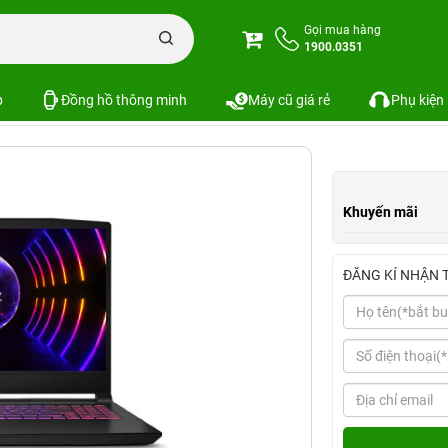
op MSI Cyborg 15 (Intel Core i5-13420H, 16GB | 512GB, 15.6", FHD, 144Hz)
Gọi mua hàng
1900.0351
5-13420H, 16GB | 512GB, 15.6", FHD, 144Hz)
p
Đồng hồ thông minh
Máy cũ giá rẻ
Phụ kiện
Khuyến mãi
ĐĂNG KÍ NHẬN 