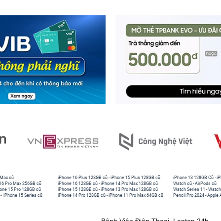
 Max cũ
iPhone 16 Plus 128GB cũ
-
iPhone 15 Plus 128GB cũ
iPhone 13 128GB Cũ
-
iP
16 Pro Max 256GB cũ
iPhone 16 128GB cũ
-
iPhone 14 Pro Max 128GB cũ
Watch cũ
-
AirPods cũ
one 15 Pro 128GB cũ
iPhone 15 128GB cũ
-
iPhone 13 Pro Max 128GB cũ
Watch Series 11
-
Watch
-
iPhone 15 Series cũ
iPhone 14 Pro 128GB cũ
-
iPhone 11 Pro Max 64GB cũ
Pencil Pro 2024
-
Apple 
Bệnh Viện Điện Thoại, Laptop 24h