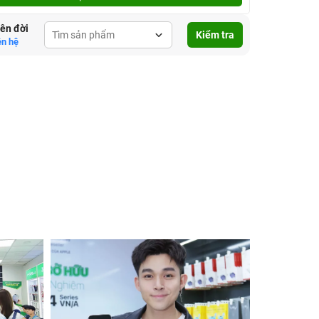
lên đời
Kiểm tra
ên hệ