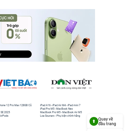
hone 12 Pro Max 128GB Cũ
iPad A16
-
iPad Air M4
-
iPad mini 7
iPad Pro M5
-
MacBook Neo
 SE 2025
MacBook Pro M5
-
MacBook Air M5
AirPods
Loa Sounarc
-
Phụ kiện chính hãng
Quay về
đầu trang