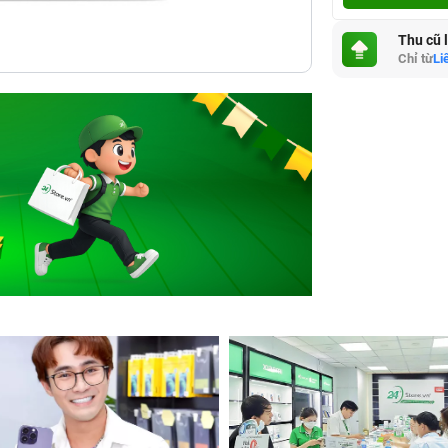
Thu cũ 
Chỉ từ
Li