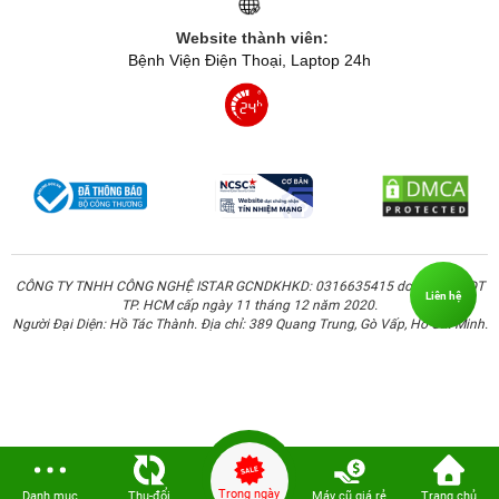
Website thành viên:
Bệnh Viện Điện Thoại, Laptop 24h
CÔNG TY TNHH CÔNG NGHỆ ISTAR GCNDKHKD: 0316635415 do Sở KH & ĐT
Liên hệ
TP. HCM cấp ngày 11 tháng 12 năm 2020.
Người Đại Diện: Hồ Tác Thành. Địa chỉ: 389 Quang Trung, Gò Vấp, Hồ Chí Minh.
Trong ngày
Danh mục
Thu-đổi
Máy cũ giá rẻ
Trang chủ