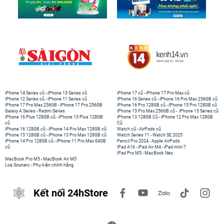
iPhone 14 Series cũ
-
iPhone 13 Series cũ
iPhone 17 cũ
-
iPhone 17 Pro Max cũ
iPhone 12 Series cũ
-
iPhone 11 Series cũ
iPhone 16 Series cũ
-
iPhone 16 Pro Max 256GB cũ
iPhone 17 Pro Max 256GB
-
iPhone 17 Pro 256GB
iPhone 16 Pro 128GB cũ
-
iPhone 15 Pro 128GB cũ
Galaxy A Series
-
Redmi Series
iPhone 15 Pro Max 256GB cũ
-
iPhone 15 Series cũ
iPhone 16 Plus 128GB cũ
-
iPhone 15 Plus 128GB
iPhone 13 128GB Cũ
-
iPhone 12 Pro Max 128GB
cũ
Cũ
iPhone 16 128GB cũ
-
iPhone 14 Pro Max 128GB cũ
Watch cũ
-
AirPods cũ
iPhone 15 128GB cũ
-
iPhone 13 Pro Max 128GB cũ
Watch Series 11
-
Watch SE 2025
iPhone 14 Pro 128GB cũ
-
iPhone 11 Pro Max 64GB
Pencil Pro 2024
-
Apple AirPods
cũ
iPad A16
-
iPad Air M4
-
iPad mini 7
iPad Pro M5
-
MacBook Neo
MacBook Pro M5
-
MacBook Air M5
Loa Sounarc
-
Phụ kiện chính hãng
Kết nối 24hStore