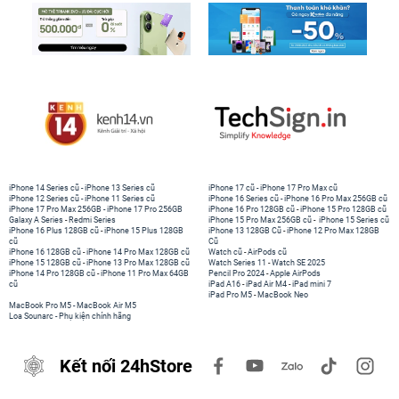
iPhone 14 Series cũ
-
iPhone 13 Series cũ
iPhone 17 cũ
-
iPhone 17 Pro Max cũ
iPhone 12 Series cũ
-
iPhone 11 Series cũ
iPhone 16 Series cũ
-
iPhone 16 Pro Max 256GB cũ
iPhone 17 Pro Max 256GB
-
iPhone 17 Pro 256GB
iPhone 16 Pro 128GB cũ
-
iPhone 15 Pro 128GB cũ
Galaxy A Series
-
Redmi Series
iPhone 15 Pro Max 256GB cũ
-
iPhone 15 Series cũ
iPhone 16 Plus 128GB cũ
-
iPhone 15 Plus 128GB
iPhone 13 128GB Cũ
-
iPhone 12 Pro Max 128GB
cũ
Cũ
iPhone 16 128GB cũ
-
iPhone 14 Pro Max 128GB cũ
Watch cũ
-
AirPods cũ
iPhone 15 128GB cũ
-
iPhone 13 Pro Max 128GB cũ
Watch Series 11
-
Watch SE 2025
iPhone 14 Pro 128GB cũ
-
iPhone 11 Pro Max 64GB
Pencil Pro 2024
-
Apple AirPods
cũ
iPad A16
-
iPad Air M4
-
iPad mini 7
iPad Pro M5
-
MacBook Neo
MacBook Pro M5
-
MacBook Air M5
Loa Sounarc
-
Phụ kiện chính hãng
Kết nối 24hStore