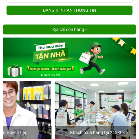
ĐĂNG KÍ NHẬN THÔNG TIN
Địa chỉ còn hàng
Khách mua hàng tại 24hStore
Ca sĩ/D