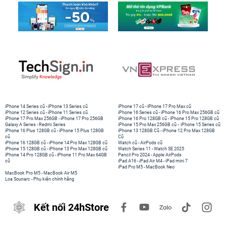
iPhone 14 Series cũ
-
iPhone 13 Series cũ
iPhone 17 cũ
-
iPhone 17 Pro Max cũ
iPhone 12 Series cũ
-
iPhone 11 Series cũ
iPhone 16 Series cũ
-
iPhone 16 Pro Max 256GB cũ
iPhone 17 Pro Max 256GB
-
iPhone 17 Pro 256GB
iPhone 16 Pro 128GB cũ
-
iPhone 15 Pro 128GB cũ
Galaxy A Series
-
Redmi Series
iPhone 15 Pro Max 256GB cũ
-
iPhone 15 Series cũ
iPhone 16 Plus 128GB cũ
-
iPhone 15 Plus 128GB
iPhone 13 128GB Cũ
-
iPhone 12 Pro Max 128GB
cũ
Cũ
iPhone 16 128GB cũ
-
iPhone 14 Pro Max 128GB cũ
Watch cũ
-
AirPods cũ
iPhone 15 128GB cũ
-
iPhone 13 Pro Max 128GB cũ
Watch Series 11
-
Watch SE 2025
iPhone 14 Pro 128GB cũ
-
iPhone 11 Pro Max 64GB
Pencil Pro 2024
-
Apple AirPods
cũ
iPad A16
-
iPad Air M4
-
iPad mini 7
iPad Pro M5
-
MacBook Neo
MacBook Pro M5
-
MacBook Air M5
Loa Sounarc
-
Phụ kiện chính hãng
Kết nối 24hStore