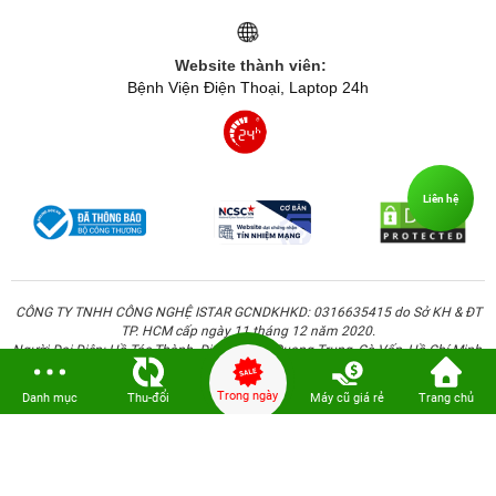
Website thành viên:
Bệnh Viện Điện Thoại, Laptop 24h
Liên hệ
CÔNG TY TNHH CÔNG NGHỆ ISTAR GCNDKHKD: 0316635415 do Sở KH & ĐT
TP. HCM cấp ngày 11 tháng 12 năm 2020.
Người Đại Diện: Hồ Tác Thành. Địa chỉ: 389 Quang Trung, Gò Vấp, Hồ Chí Minh.
Trong ngày
Danh mục
Thu-đổi
Máy cũ giá rẻ
Trang chủ