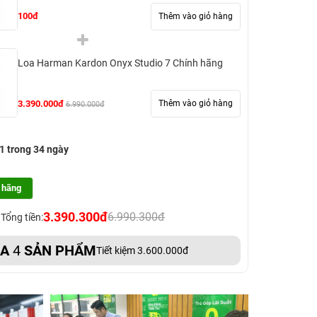
100đ
Thêm vào giỏ hàng
Loa Harman Kardon Onyx Studio 7 Chính hãng
3.390.000đ
Thêm vào giỏ hàng
6.990.000đ
 1 trong 34 ngày
 hãng
3.390.300đ
6.990.300đ
Tổng tiền:
UA
4
SẢN PHẨM
Tiết kiệm 3.600.000đ