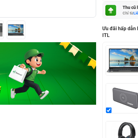
Thu cũ 
Chỉ từ
Li
Ưu đãi hấp dẫn
ITL