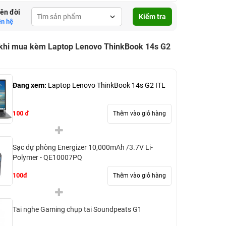
lên đời
Kiểm tra
ên hệ
 khi mua kèm Laptop Lenovo ThinkBook 14s G2
Đang xem:
Laptop Lenovo ThinkBook 14s G2 ITL
100 đ
Thêm vào giỏ hàng
Sạc dự phòng Energizer 10,000mAh /3.7V Li-
Polymer - QE10007PQ
100đ
Thêm vào giỏ hàng
Tai nghe Gaming chụp tai Soundpeats G1