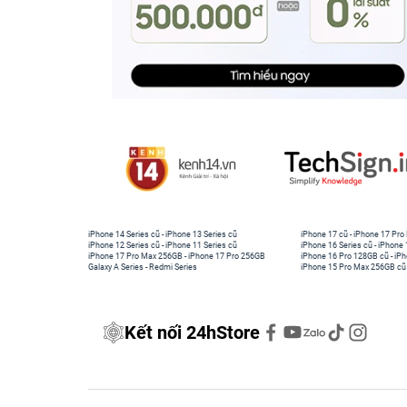
iPhone 14 Series cũ
-
iPhone 13 Series cũ
iPhone 17 cũ
-
iPhone 17 Pro
iPhone 12 Series cũ
-
iPhone 11 Series cũ
iPhone 16 Series cũ
-
iPhone 
iPhone 17 Pro Max 256GB
-
iPhone 17 Pro 256GB
iPhone 16 Pro 128GB cũ
-
iPh
Galaxy A Series
-
Redmi Series
iPhone 15 Pro Max 256GB cũ
Kết nối 24hStore