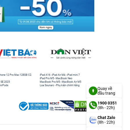
hone 12 Pro Max 128GB Cũ
iPad A16
-
iPad Air M4
-
iPad mini 7
iPad Pro M5
-
MacBook Neo
 SE 2025
MacBook Pro M5
-
MacBook Air M5
AirPods
Loa Sounarc
-
Phụ kiện chính hãng
Quay về
đầu trang
1900 0351
(8h - 22h)
Chat Zalo
(8h - 22h)