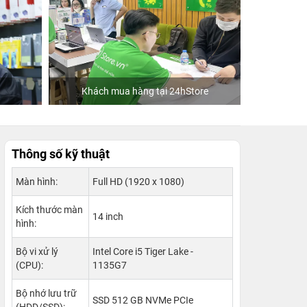
Khách mua hàng tại 24hStore
C
Thông số kỹ thuật
Màn hình:
Full HD (1920 x 1080)
Kích thước màn
14 inch
hình:
Bộ vi xử lý
Intel Core i5 Tiger Lake -
(CPU):
1135G7
Bộ nhớ lưu trữ
SSD 512 GB NVMe PCIe