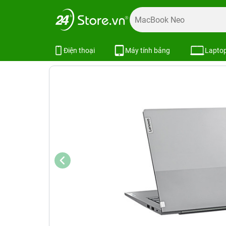
Trang chủ
Laptop
Laptop Lenovo
Laptop Lenovo Mới
Laptop Lenovo ThinkBook 14s G2 I
Điện thoại
Máy tính bảng
Lapto