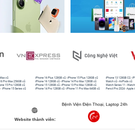
 Max cũ
iPhone 16 Plus 128GB cũ
-
iPhone 15 Plus 128GB cũ
iPhone 13 128GB Cũ
-
iP
16 Pro Max 256GB cũ
iPhone 16 128GB cũ
-
iPhone 14 Pro Max 128GB cũ
Watch cũ
-
AirPods cũ
one 15 Pro 128GB cũ
iPhone 15 128GB cũ
-
iPhone 13 Pro Max 128GB cũ
Watch Series 11
-
Watch
-
iPhone 15 Series cũ
iPhone 14 Pro 128GB cũ
-
iPhone 11 Pro Max 64GB cũ
Pencil Pro 2024
-
Apple 
Bệnh Viện Điện Thoại, Laptop 24h
Website thành viên: