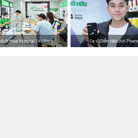
hách mua hàng tại 24hStore
Ca sĩ/Diễn viên Jun Phạm