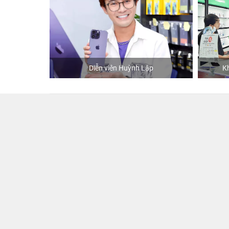
hStore
Diễn viên Huỳnh Lập
K