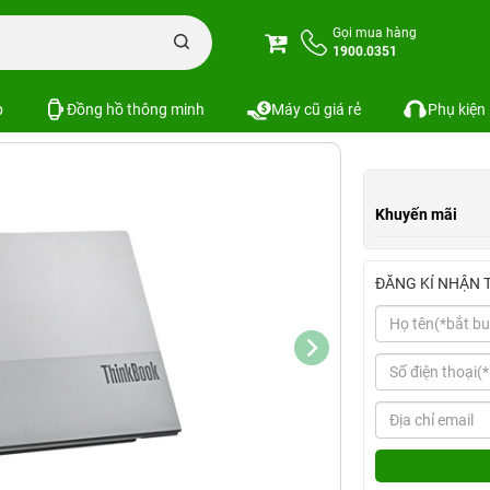
Laptop Lenovo ThinkBook 14s G2 ITL
Gọi mua hàng
1900.0351
TL
Xem cấu hình
So sánh
p
Đồng hồ thông minh
Máy cũ giá rẻ
Phụ kiện
Khuyến mãi
ĐĂNG KÍ NHẬN 