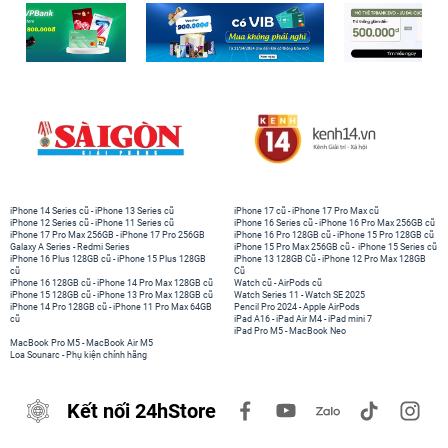
iPhone 14 Series cũ
-
iPhone 13 Series cũ
iPhone 17 cũ
-
iPhone 17 Pro Max cũ
iPhone 12 Series cũ
-
iPhone 11 Series cũ
iPhone 16 Series cũ
-
iPhone 16 Pro Max 256GB cũ
iPhone 17 Pro Max 256GB
-
iPhone 17 Pro 256GB
iPhone 16 Pro 128GB cũ
-
iPhone 15 Pro 128GB cũ
Galaxy A Series
-
Redmi Series
iPhone 15 Pro Max 256GB cũ
-
iPhone 15 Series cũ
iPhone 16 Plus 128GB cũ
-
iPhone 15 Plus 128GB
iPhone 13 128GB Cũ
-
iPhone 12 Pro Max 128GB
cũ
Cũ
iPhone 16 128GB cũ
-
iPhone 14 Pro Max 128GB cũ
Watch cũ
-
AirPods cũ
iPhone 15 128GB cũ
-
iPhone 13 Pro Max 128GB cũ
Watch Series 11
-
Watch SE 2025
iPhone 14 Pro 128GB cũ
-
iPhone 11 Pro Max 64GB
Pencil Pro 2024
-
Apple AirPods
cũ
iPad A16
-
iPad Air M4
-
iPad mini 7
iPad Pro M5
-
MacBook Neo
MacBook Pro M5
-
MacBook Air M5
Loa Sounarc
-
Phụ kiện chính hãng
Kết nối 24hStore