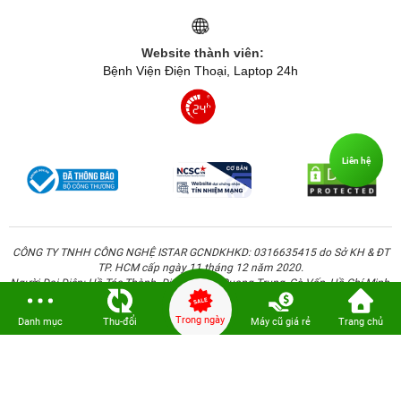
Website thành viên:
Bệnh Viện Điện Thoại, Laptop 24h
Liên hệ
CÔNG TY TNHH CÔNG NGHỆ ISTAR GCNDKHKD: 0316635415 do Sở KH & ĐT
TP. HCM cấp ngày 11 tháng 12 năm 2020.
Người Đại Diện: Hồ Tác Thành. Địa chỉ: 389 Quang Trung, Gò Vấp, Hồ Chí Minh.
Trong ngày
Danh mục
Thu-đổi
Máy cũ giá rẻ
Trang chủ