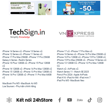
iPhone 14 Series cũ
-
iPhone 13 Series cũ
iPhone 17 cũ
-
iPhone 17 Pro Max cũ
iPhone 12 Series cũ
-
iPhone 11 Series cũ
iPhone 16 Series cũ
-
iPhone 16 Pro Max 256GB cũ
iPhone 17 Pro Max 256GB
-
iPhone 17 Pro 256GB
iPhone 16 Pro 128GB cũ
-
iPhone 15 Pro 128GB cũ
Galaxy A Series
-
Redmi Series
iPhone 15 Pro Max 256GB cũ
-
iPhone 15 Series cũ
iPhone 16 Plus 128GB cũ
-
iPhone 15 Plus 128GB
iPhone 13 128GB Cũ
-
iPhone 12 Pro Max 128GB
cũ
Cũ
iPhone 16 128GB cũ
-
iPhone 14 Pro Max 128GB cũ
Watch cũ
-
AirPods cũ
iPhone 15 128GB cũ
-
iPhone 13 Pro Max 128GB cũ
Watch Series 11
-
Watch SE 2025
iPhone 14 Pro 128GB cũ
-
iPhone 11 Pro Max 64GB
Pencil Pro 2024
-
Apple AirPods
cũ
iPad A16
-
iPad Air M4
-
iPad mini 7
iPad Pro M5
-
MacBook Neo
MacBook Pro M5
-
MacBook Air M5
Loa Sounarc
-
Phụ kiện chính hãng
Kết nối 24hStore