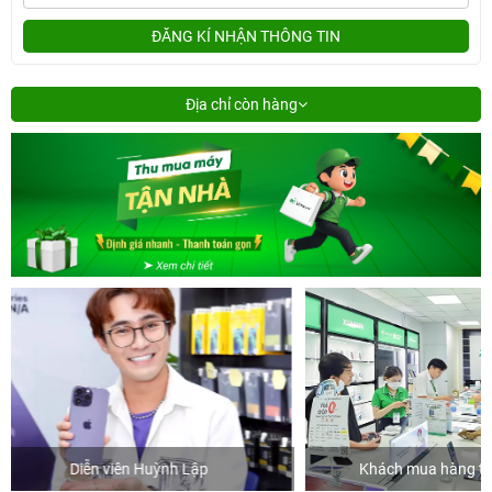
ĐĂNG KÍ NHẬN THÔNG TIN
Địa chỉ còn hàng
p
Khách mua hàng tại 24hStore