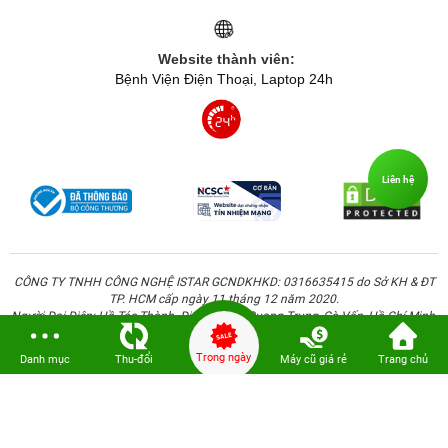
Website thành viên:
Bệnh Viện Điện Thoại, Laptop 24h
Liên hệ
CÔNG TY TNHH CÔNG NGHỆ ISTAR GCNDKHKD: 0316635415 do Sở KH & ĐT
TP. HCM cấp ngày 11 tháng 12 năm 2020.
Người Đại Diện: Hồ Tác Thành. Địa chỉ: 389 Quang Trung, Gò Vấp, Hồ Chí Minh.
Trong ngày
Danh mục
Thu-đổi
Máy cũ giá rẻ
Trang chủ