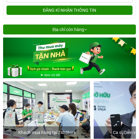
ĐĂNG KÍ NHẬN THÔNG TIN
Địa chỉ còn hàng
i 24hStore
Ca sĩ/Diễn viên Jun Phạm