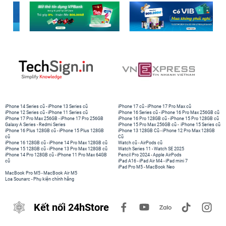
iPhone 14 Series cũ
-
iPhone 13 Series cũ
iPhone 17 cũ
-
iPhone 17 Pro Max cũ
iPhone 12 Series cũ
-
iPhone 11 Series cũ
iPhone 16 Series cũ
-
iPhone 16 Pro Max 256GB cũ
iPhone 17 Pro Max 256GB
-
iPhone 17 Pro 256GB
iPhone 16 Pro 128GB cũ
-
iPhone 15 Pro 128GB cũ
Galaxy A Series
-
Redmi Series
iPhone 15 Pro Max 256GB cũ
-
iPhone 15 Series cũ
iPhone 16 Plus 128GB cũ
-
iPhone 15 Plus 128GB
iPhone 13 128GB Cũ
-
iPhone 12 Pro Max 128GB
cũ
Cũ
iPhone 16 128GB cũ
-
iPhone 14 Pro Max 128GB cũ
Watch cũ
-
AirPods cũ
iPhone 15 128GB cũ
-
iPhone 13 Pro Max 128GB cũ
Watch Series 11
-
Watch SE 2025
iPhone 14 Pro 128GB cũ
-
iPhone 11 Pro Max 64GB
Pencil Pro 2024
-
Apple AirPods
cũ
iPad A16
-
iPad Air M4
-
iPad mini 7
iPad Pro M5
-
MacBook Neo
MacBook Pro M5
-
MacBook Air M5
Loa Sounarc
-
Phụ kiện chính hãng
Kết nối 24hStore