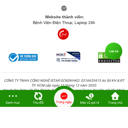
Website thành viên:
Bệnh Viện Điện Thoại, Laptop 24h
Liên hệ
CÔNG TY TNHH CÔNG NGHỆ ISTAR GCNDKHKD: 0316635415 do Sở KH & ĐT
TP. HCM cấp ngày 11 tháng 12 năm 2020.
Người Đại Diện: Hồ Tác Thành. Địa chỉ: 389 Quang Trung, Gò Vấp, Hồ Chí Minh.
Trong ngày
Danh mục
Thu-đổi
Máy cũ giá rẻ
Trang chủ