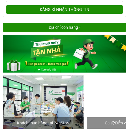
ĐĂNG KÍ NHẬN THÔNG TIN
Địa chỉ còn hàng
Khách mua hàng tại 24hStore
Ca sĩ/Diễn v