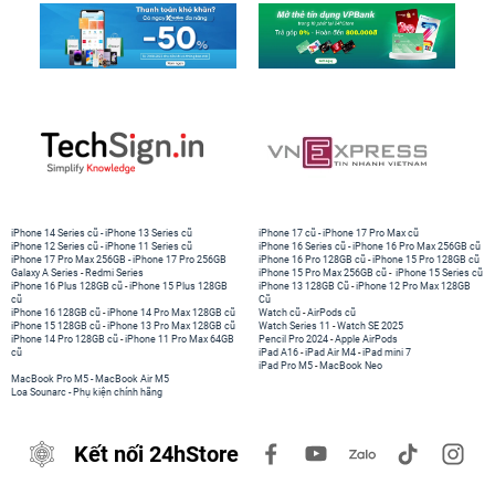
iPhone 14 Series cũ
-
iPhone 13 Series cũ
iPhone 17 cũ
-
iPhone 17 Pro Max cũ
iPhone 12 Series cũ
-
iPhone 11 Series cũ
iPhone 16 Series cũ
-
iPhone 16 Pro Max 256GB cũ
iPhone 17 Pro Max 256GB
-
iPhone 17 Pro 256GB
iPhone 16 Pro 128GB cũ
-
iPhone 15 Pro 128GB cũ
Galaxy A Series
-
Redmi Series
iPhone 15 Pro Max 256GB cũ
-
iPhone 15 Series cũ
iPhone 16 Plus 128GB cũ
-
iPhone 15 Plus 128GB
iPhone 13 128GB Cũ
-
iPhone 12 Pro Max 128GB
cũ
Cũ
iPhone 16 128GB cũ
-
iPhone 14 Pro Max 128GB cũ
Watch cũ
-
AirPods cũ
iPhone 15 128GB cũ
-
iPhone 13 Pro Max 128GB cũ
Watch Series 11
-
Watch SE 2025
iPhone 14 Pro 128GB cũ
-
iPhone 11 Pro Max 64GB
Pencil Pro 2024
-
Apple AirPods
cũ
iPad A16
-
iPad Air M4
-
iPad mini 7
iPad Pro M5
-
MacBook Neo
MacBook Pro M5
-
MacBook Air M5
Loa Sounarc
-
Phụ kiện chính hãng
Kết nối 24hStore