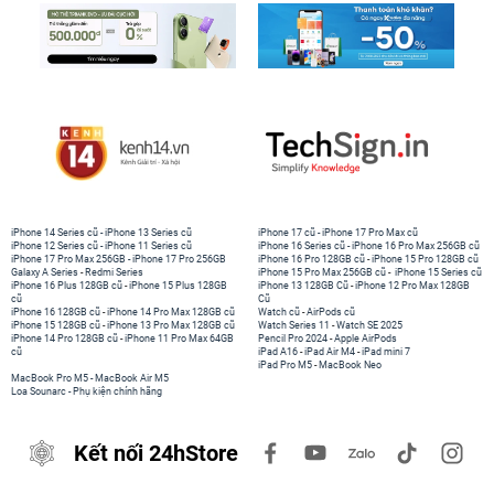
iPhone 14 Series cũ
-
iPhone 13 Series cũ
iPhone 17 cũ
-
iPhone 17 Pro Max cũ
iPhone 12 Series cũ
-
iPhone 11 Series cũ
iPhone 16 Series cũ
-
iPhone 16 Pro Max 256GB cũ
iPhone 17 Pro Max 256GB
-
iPhone 17 Pro 256GB
iPhone 16 Pro 128GB cũ
-
iPhone 15 Pro 128GB cũ
Galaxy A Series
-
Redmi Series
iPhone 15 Pro Max 256GB cũ
-
iPhone 15 Series cũ
iPhone 16 Plus 128GB cũ
-
iPhone 15 Plus 128GB
iPhone 13 128GB Cũ
-
iPhone 12 Pro Max 128GB
cũ
Cũ
iPhone 16 128GB cũ
-
iPhone 14 Pro Max 128GB cũ
Watch cũ
-
AirPods cũ
iPhone 15 128GB cũ
-
iPhone 13 Pro Max 128GB cũ
Watch Series 11
-
Watch SE 2025
iPhone 14 Pro 128GB cũ
-
iPhone 11 Pro Max 64GB
Pencil Pro 2024
-
Apple AirPods
cũ
iPad A16
-
iPad Air M4
-
iPad mini 7
iPad Pro M5
-
MacBook Neo
MacBook Pro M5
-
MacBook Air M5
Loa Sounarc
-
Phụ kiện chính hãng
Kết nối 24hStore