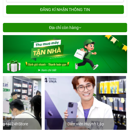
ĐĂNG KÍ NHẬN THÔNG TIN
Địa chỉ còn hàng
Diễn viên Huỳnh Lập
Khách mua hà