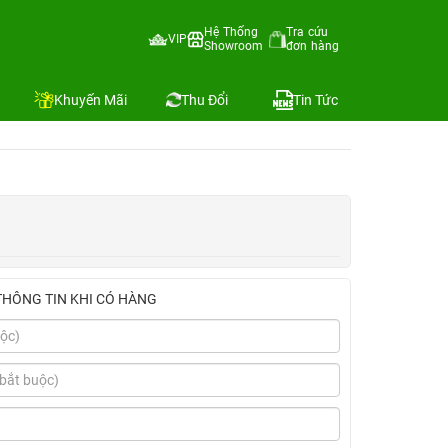
12GB, 15.6", FHD, 120Hz)
Hệ Thống
Tra cứu
VIP
Showroom
đơn hàng
GB, 15.6",
Địa chỉ còn hàng
Khuyến Mãi
Thu Đổi
Tin Tức
THÔNG TIN KHI CÓ HÀNG