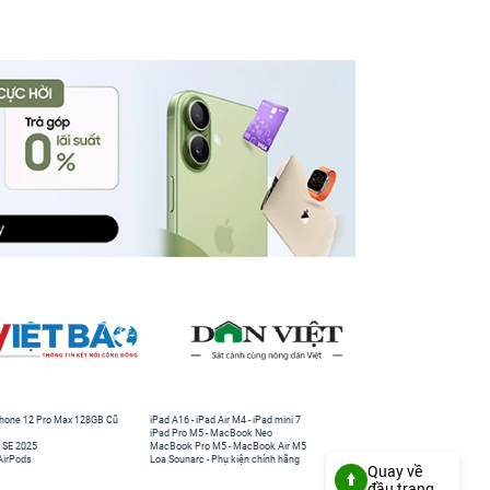
hone 12 Pro Max 128GB Cũ
iPad A16
-
iPad Air M4
-
iPad mini 7
iPad Pro M5
-
MacBook Neo
 SE 2025
MacBook Pro M5
-
MacBook Air M5
AirPods
Loa Sounarc
-
Phụ kiện chính hãng
Quay về
đầu trang