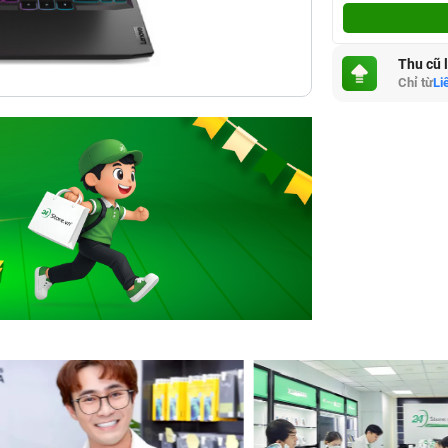
Thu cũ 
Chỉ từ
Li