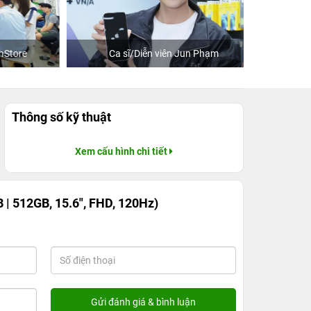
re
Ca sĩ/Diễn viên Jun Phạm
Khách
Thông số kỹ thuật
Xem cấu hình chi tiết
 | 512GB, 15.6", FHD, 120Hz)