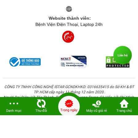
Website thành viên:
Bệnh Viện Điện Thoại, Laptop 24h
Liên hệ
CÔNG TY TNHH CÔNG NGHỆ ISTAR GCNDKHKD: 0316635415 do Sở KH & ĐT
TP. HCM cấp ngày 11 tháng 12 năm 2020.
Người Đại Diện: Hồ Tác Thành. Địa chỉ: 389 Quang Trung, Gò Vấp, Hồ Chí Minh.
Trong ngày
Danh mục
Thu-đổi
Máy cũ giá rẻ
Trang chủ