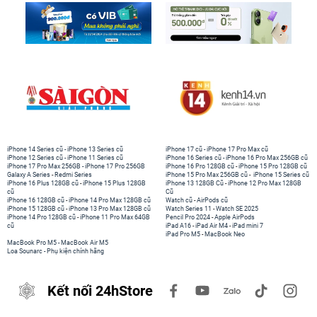
iPhone 14 Series cũ
-
iPhone 13 Series cũ
iPhone 17 cũ
-
iPhone 17 Pro Max cũ
iPhone 12 Series cũ
-
iPhone 11 Series cũ
iPhone 16 Series cũ
-
iPhone 16 Pro Max 256GB cũ
iPhone 17 Pro Max 256GB
-
iPhone 17 Pro 256GB
iPhone 16 Pro 128GB cũ
-
iPhone 15 Pro 128GB cũ
Galaxy A Series
-
Redmi Series
iPhone 15 Pro Max 256GB cũ
-
iPhone 15 Series cũ
iPhone 16 Plus 128GB cũ
-
iPhone 15 Plus 128GB
iPhone 13 128GB Cũ
-
iPhone 12 Pro Max 128GB
cũ
Cũ
iPhone 16 128GB cũ
-
iPhone 14 Pro Max 128GB cũ
Watch cũ
-
AirPods cũ
iPhone 15 128GB cũ
-
iPhone 13 Pro Max 128GB cũ
Watch Series 11
-
Watch SE 2025
iPhone 14 Pro 128GB cũ
-
iPhone 11 Pro Max 64GB
Pencil Pro 2024
-
Apple AirPods
cũ
iPad A16
-
iPad Air M4
-
iPad mini 7
iPad Pro M5
-
MacBook Neo
MacBook Pro M5
-
MacBook Air M5
Loa Sounarc
-
Phụ kiện chính hãng
Kết nối 24hStore