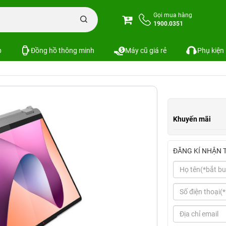
Laptop Lenovo IdeaPad Flex 5 (AMD Ryzen 7 7730U, 16GB | 512GB, 14.0", WU
Gọi mua hàng
1900.0351
D Ryzen 7 7730U, 16GB | 512GB, 14.0", WUXG
p
Đồng hồ thông minh
Máy cũ giá rẻ
Phụ kiện
Khuyến mãi
ĐĂNG KÍ NHẬN 