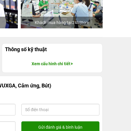
Khách mua hàng tại 24hStore
Ca sĩ/Diễn viên J
Thông số kỹ thuật
Xem cấu hình chi tiết
 WUXGA, Cảm ứng, Bút)