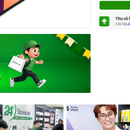
Thu cũ 
Chỉ từ
Li