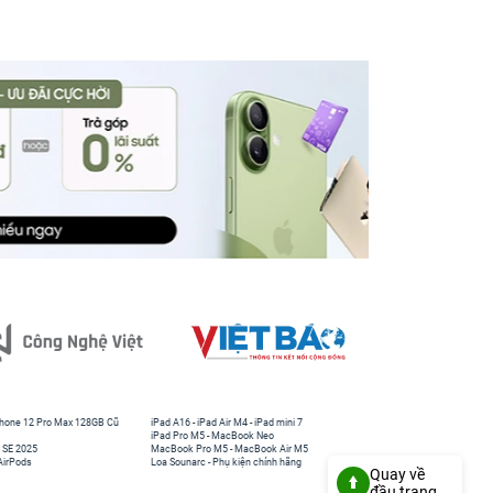
hone 12 Pro Max 128GB Cũ
iPad A16
-
iPad Air M4
-
iPad mini 7
iPad Pro M5
-
MacBook Neo
 SE 2025
MacBook Pro M5
-
MacBook Air M5
AirPods
Loa Sounarc
-
Phụ kiện chính hãng
Quay về
đầu trang