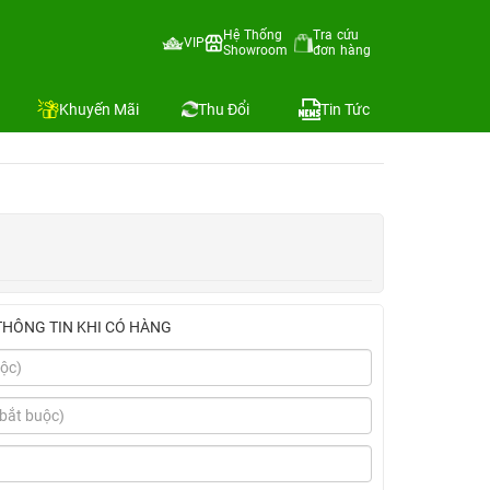
XGA, Cảm ứng, Bút)
Hệ Thống
Tra cứu
VIP
Showroom
đơn hàng
A, Cảm
Địa chỉ còn hàng
Khuyến Mãi
Thu Đổi
Tin Tức
THÔNG TIN KHI CÓ HÀNG