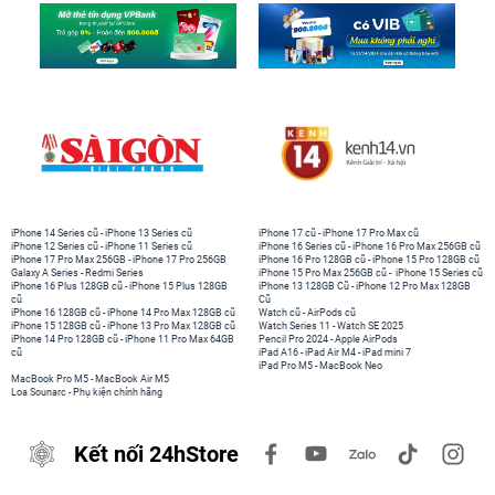
iPhone 14 Series cũ
-
iPhone 13 Series cũ
iPhone 17 cũ
-
iPhone 17 Pro Max cũ
iPhone 12 Series cũ
-
iPhone 11 Series cũ
iPhone 16 Series cũ
-
iPhone 16 Pro Max 256GB cũ
iPhone 17 Pro Max 256GB
-
iPhone 17 Pro 256GB
iPhone 16 Pro 128GB cũ
-
iPhone 15 Pro 128GB cũ
Galaxy A Series
-
Redmi Series
iPhone 15 Pro Max 256GB cũ
-
iPhone 15 Series cũ
iPhone 16 Plus 128GB cũ
-
iPhone 15 Plus 128GB
iPhone 13 128GB Cũ
-
iPhone 12 Pro Max 128GB
cũ
Cũ
iPhone 16 128GB cũ
-
iPhone 14 Pro Max 128GB cũ
Watch cũ
-
AirPods cũ
iPhone 15 128GB cũ
-
iPhone 13 Pro Max 128GB cũ
Watch Series 11
-
Watch SE 2025
iPhone 14 Pro 128GB cũ
-
iPhone 11 Pro Max 64GB
Pencil Pro 2024
-
Apple AirPods
cũ
iPad A16
-
iPad Air M4
-
iPad mini 7
iPad Pro M5
-
MacBook Neo
MacBook Pro M5
-
MacBook Air M5
Loa Sounarc
-
Phụ kiện chính hãng
Kết nối 24hStore