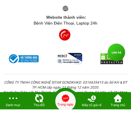
Website thành viên:
Bệnh Viện Điện Thoại, Laptop 24h
Liên hệ
CÔNG TY TNHH CÔNG NGHỆ ISTAR GCNDKHKD: 0316635415 do Sở KH & ĐT
TP. HCM cấp ngày 11 tháng 12 năm 2020.
Người Đại Diện: Hồ Tác Thành. Địa chỉ: 389 Quang Trung, Gò Vấp, Hồ Chí Minh.
Trong ngày
Danh mục
Thu-đổi
Máy cũ giá rẻ
Trang chủ