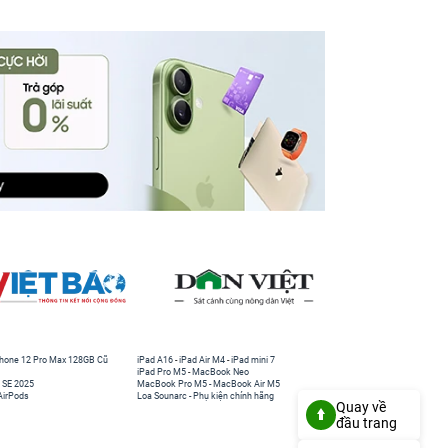
hone 12 Pro Max 128GB Cũ
iPad A16
-
iPad Air M4
-
iPad mini 7
iPad Pro M5
-
MacBook Neo
 SE 2025
MacBook Pro M5
-
MacBook Air M5
AirPods
Loa Sounarc
-
Phụ kiện chính hãng
Quay về
đầu trang