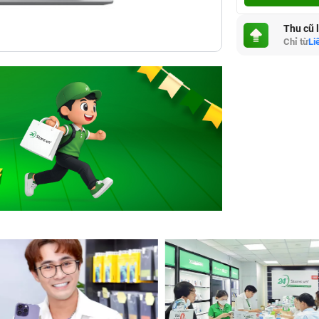
Thu cũ 
Chỉ từ
Li