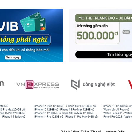
 Max cũ
iPhone 16 Plus 128GB cũ
-
iPhone 15 Plus 128GB cũ
iPhone 13 128GB Cũ
-
iP
16 Pro Max 256GB cũ
iPhone 16 128GB cũ
-
iPhone 14 Pro Max 128GB cũ
Watch cũ
-
AirPods cũ
one 15 Pro 128GB cũ
iPhone 15 128GB cũ
-
iPhone 13 Pro Max 128GB cũ
Watch Series 11
-
Watch
-
iPhone 15 Series cũ
iPhone 14 Pro 128GB cũ
-
iPhone 11 Pro Max 64GB cũ
Pencil Pro 2024
-
Apple 
Bệnh Viện Điện Thoại, Laptop 24h