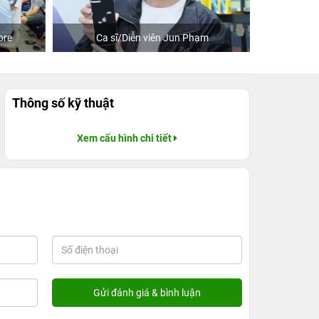
re
Ca sĩ/Diễn viên Jun Phạm
Khách
Thông số kỹ thuật
Xem cấu hình chi tiết