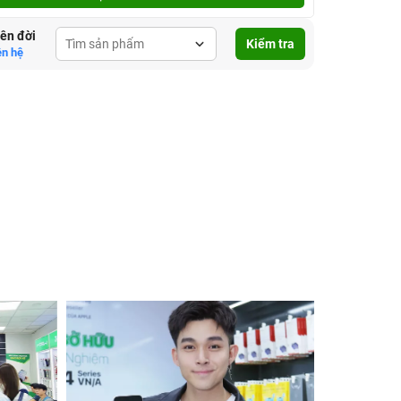
lên đời
Kiểm tra
ên hệ