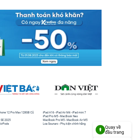
hone 12 Pro Max 128GB Cũ
iPad A16
-
iPad Air M4
-
iPad mini 7
iPad Pro M5
-
MacBook Neo
 SE 2025
MacBook Pro M5
-
MacBook Air M5
AirPods
Loa Sounarc
-
Phụ kiện chính hãng
Quay về
đầu trang