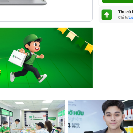
Thu cũ 
Chỉ từ
Li