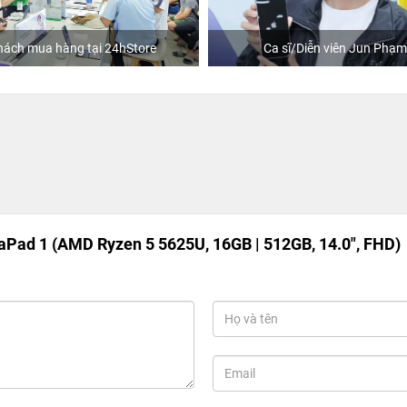
hách mua hàng tại 24hStore
Ca sĩ/Diễn viên Jun Phạm
aPad 1 (AMD Ryzen 5 5625U, 16GB | 512GB, 14.0", FHD)