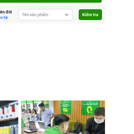
lên đời
Kiểm tra
ên hệ