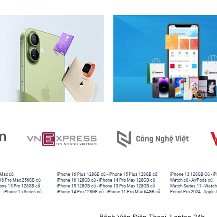
 Max cũ
iPhone 16 Plus 128GB cũ
-
iPhone 15 Plus 128GB cũ
iPhone 13 128GB Cũ
-
iP
16 Pro Max 256GB cũ
iPhone 16 128GB cũ
-
iPhone 14 Pro Max 128GB cũ
Watch cũ
-
AirPods cũ
one 15 Pro 128GB cũ
iPhone 15 128GB cũ
-
iPhone 13 Pro Max 128GB cũ
Watch Series 11
-
Watch
-
iPhone 15 Series cũ
iPhone 14 Pro 128GB cũ
-
iPhone 11 Pro Max 64GB cũ
Pencil Pro 2024
-
Apple 
Bệnh Viện Điện Thoại, Laptop 24h