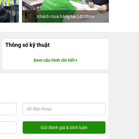
Khách mua hàng tại 24hStore
C
Thông số kỹ thuật
Xem cấu hình chi tiết