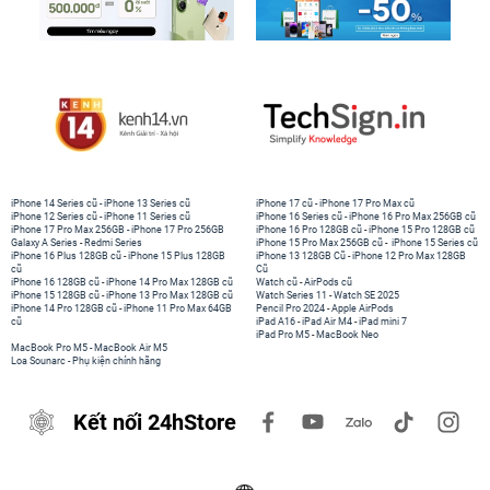
iPhone 14 Series cũ
-
iPhone 13 Series cũ
iPhone 17 cũ
-
iPhone 17 Pro Max cũ
iPhone 12 Series cũ
-
iPhone 11 Series cũ
iPhone 16 Series cũ
-
iPhone 16 Pro Max 256GB cũ
iPhone 17 Pro Max 256GB
-
iPhone 17 Pro 256GB
iPhone 16 Pro 128GB cũ
-
iPhone 15 Pro 128GB cũ
Galaxy A Series
-
Redmi Series
iPhone 15 Pro Max 256GB cũ
-
iPhone 15 Series cũ
iPhone 16 Plus 128GB cũ
-
iPhone 15 Plus 128GB
iPhone 13 128GB Cũ
-
iPhone 12 Pro Max 128GB
cũ
Cũ
iPhone 16 128GB cũ
-
iPhone 14 Pro Max 128GB cũ
Watch cũ
-
AirPods cũ
iPhone 15 128GB cũ
-
iPhone 13 Pro Max 128GB cũ
Watch Series 11
-
Watch SE 2025
iPhone 14 Pro 128GB cũ
-
iPhone 11 Pro Max 64GB
Pencil Pro 2024
-
Apple AirPods
cũ
iPad A16
-
iPad Air M4
-
iPad mini 7
iPad Pro M5
-
MacBook Neo
MacBook Pro M5
-
MacBook Air M5
Loa Sounarc
-
Phụ kiện chính hãng
Kết nối 24hStore