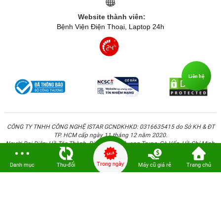
Website thành viên:
Bệnh Viện Điện Thoại, Laptop 24h
Liên hệ
CÔNG TY TNHH CÔNG NGHỆ ISTAR GCNDKHKD: 0316635415 do Sở KH & ĐT
TP. HCM cấp ngày 11 tháng 12 năm 2020.
Người Đại Diện: Hồ Tác Thành. Địa chỉ: 389 Quang Trung, Gò Vấp, Hồ Chí Minh.
Trong ngày
Danh mục
Thu-đổi
Máy cũ giá rẻ
Trang chủ