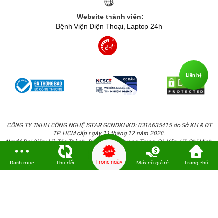
Website thành viên:
Bệnh Viện Điện Thoại, Laptop 24h
Liên hệ
CÔNG TY TNHH CÔNG NGHỆ ISTAR GCNDKHKD: 0316635415 do Sở KH & ĐT
TP. HCM cấp ngày 11 tháng 12 năm 2020.
Người Đại Diện: Hồ Tác Thành. Địa chỉ: 389 Quang Trung, Gò Vấp, Hồ Chí Minh.
Trong ngày
Danh mục
Thu-đổi
Máy cũ giá rẻ
Trang chủ