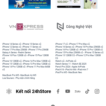
iPhone 14 Series cũ
-
iPhone 13 Series cũ
iPhone 17 cũ
-
iPhone 17 Pro Max cũ
iPhone 12 Series cũ
-
iPhone 11 Series cũ
iPhone 16 Series cũ
-
iPhone 16 Pro Max 256GB cũ
iPhone 17 Pro Max 256GB
-
iPhone 17 Pro 256GB
iPhone 16 Pro 128GB cũ
-
iPhone 15 Pro 128GB cũ
Galaxy A Series
-
Redmi Series
iPhone 15 Pro Max 256GB cũ
-
iPhone 15 Series cũ
iPhone 16 Plus 128GB cũ
-
iPhone 15 Plus 128GB
iPhone 13 128GB Cũ
-
iPhone 12 Pro Max 128GB
cũ
Cũ
iPhone 16 128GB cũ
-
iPhone 14 Pro Max 128GB cũ
Watch cũ
-
AirPods cũ
iPhone 15 128GB cũ
-
iPhone 13 Pro Max 128GB cũ
Watch Series 11
-
Watch SE 2025
iPhone 14 Pro 128GB cũ
-
iPhone 11 Pro Max 64GB
Pencil Pro 2024
-
Apple AirPods
cũ
iPad A16
-
iPad Air M4
-
iPad mini 7
iPad Pro M5
-
MacBook Neo
MacBook Pro M5
-
MacBook Air M5
Loa Sounarc
-
Phụ kiện chính hãng
Kết nối 24hStore