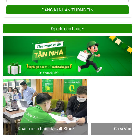
ĐĂNG KÍ NHẬN THÔNG TIN
Địa chỉ còn hàng
Khách mua hàng tại 24hStore
Ca sĩ Văn 