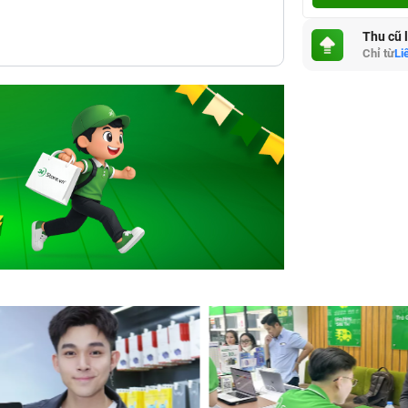
Thu cũ 
Chỉ từ
Li