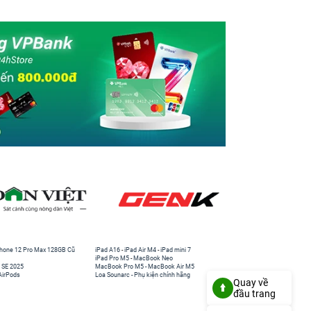
hone 12 Pro Max 128GB Cũ
iPad A16
-
iPad Air M4
-
iPad mini 7
iPad Pro M5
-
MacBook Neo
 SE 2025
MacBook Pro M5
-
MacBook Air M5
AirPods
Loa Sounarc
-
Phụ kiện chính hãng
Quay về
đầu trang