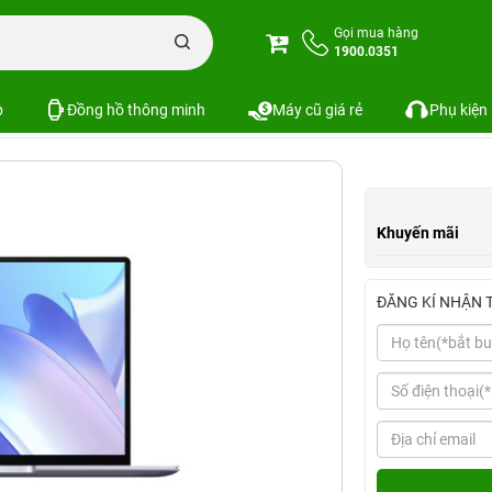
ook 14 (Intel Core i5-1240P, 16GB | 512GB, 14.0", 2K, Cảm ứng)
Gọi mua hàng
1900.0351
Core i5-1240P, 16GB | 512GB, 14.0", 2K, Cảm 
p
Đồng hồ thông minh
Máy cũ giá rẻ
Phụ kiện
Khuyến mãi
ĐĂNG KÍ NHẬN 