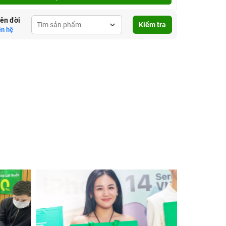
lên đời
Kiểm tra
ên hệ