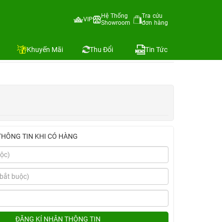
Hệ Thống
Tra cứu
VIP
Showroom
đơn hàng
ứng)
Địa chỉ còn hàng
Khuyến Mãi
Thu Đổi
Tin Tức
THÔNG TIN KHI CÓ HÀNG
ĐĂNG KÍ NHẬN THÔNG TIN