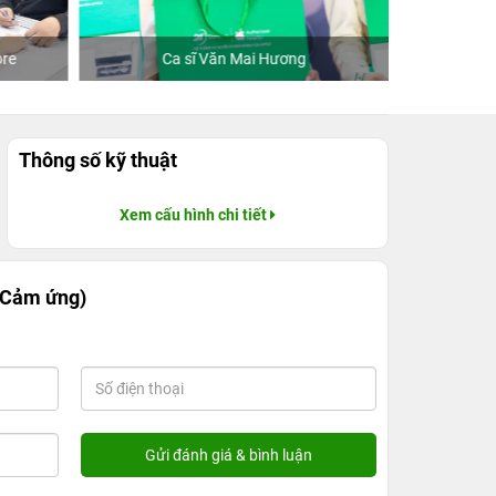
re
Ca sĩ Văn Mai Hương
Khách
Thông số kỹ thuật
Xem cấu hình chi tiết
, Cảm ứng)