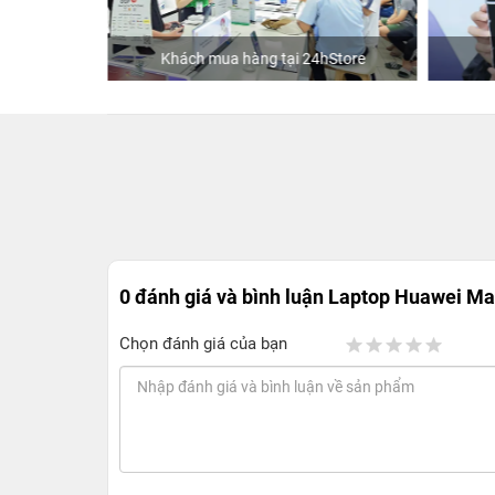
ập
Khách mua hàng tại 24hStore
0 đánh giá và bình luận
Laptop Huawei Mate
Chọn đánh giá của bạn