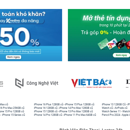
 Max cũ
iPhone 16 Plus 128GB cũ
-
iPhone 15 Plus 128GB cũ
iPhone 13 128GB Cũ
-
iP
16 Pro Max 256GB cũ
iPhone 16 128GB cũ
-
iPhone 14 Pro Max 128GB cũ
Watch cũ
-
AirPods cũ
one 15 Pro 128GB cũ
iPhone 15 128GB cũ
-
iPhone 13 Pro Max 128GB cũ
Watch Series 11
-
Watch
-
iPhone 15 Series cũ
iPhone 14 Pro 128GB cũ
-
iPhone 11 Pro Max 64GB cũ
Pencil Pro 2024
-
Apple 
Bệnh Viện Điện Thoại, Laptop 24h