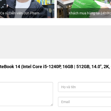
Ca sĩ/Diễn viên Jun Phạm
Khách mua hàng tại 24hSto
Book 14 (Intel Core i5-1240P, 16GB | 512GB, 14.0", 2K