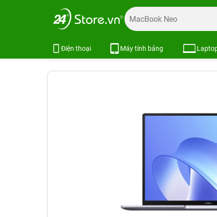
Trang chủ
Laptop
Laptop Huawei
Laptop Huawei MateB
Laptop Huawei MateBook 14 (Intel 
Xem cấu hình
So sánh
Điện thoại
Máy tính bảng
Lapto