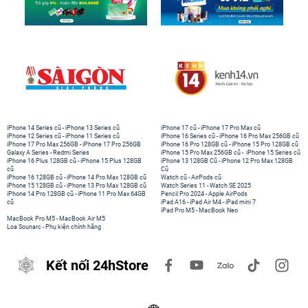
iPhone 14 Series cũ
-
iPhone 13 Series cũ
iPhone 17 cũ
-
iPhone 17 Pro Max cũ
iPhone 12 Series cũ
-
iPhone 11 Series cũ
iPhone 16 Series cũ
-
iPhone 16 Pro Max 256GB cũ
iPhone 17 Pro Max 256GB
-
iPhone 17 Pro 256GB
iPhone 16 Pro 128GB cũ
-
iPhone 15 Pro 128GB cũ
Galaxy A Series
-
Redmi Series
iPhone 15 Pro Max 256GB cũ
-
iPhone 15 Series cũ
iPhone 16 Plus 128GB cũ
-
iPhone 15 Plus 128GB
iPhone 13 128GB Cũ
-
iPhone 12 Pro Max 128GB
cũ
Cũ
iPhone 16 128GB cũ
-
iPhone 14 Pro Max 128GB cũ
Watch cũ
-
AirPods cũ
iPhone 15 128GB cũ
-
iPhone 13 Pro Max 128GB cũ
Watch Series 11
-
Watch SE 2025
iPhone 14 Pro 128GB cũ
-
iPhone 11 Pro Max 64GB
Pencil Pro 2024
-
Apple AirPods
cũ
iPad A16
-
iPad Air M4
-
iPad mini 7
iPad Pro M5
-
MacBook Neo
MacBook Pro M5
-
MacBook Air M5
Loa Sounarc
-
Phụ kiện chính hãng
Kết nối 24hStore