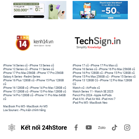
iPhone 14 Series cũ
-
iPhone 13 Series cũ
iPhone 17 cũ
-
iPhone 17 Pro Max cũ
iPhone 12 Series cũ
-
iPhone 11 Series cũ
iPhone 16 Series cũ
-
iPhone 16 Pro Max 256GB cũ
iPhone 17 Pro Max 256GB
-
iPhone 17 Pro 256GB
iPhone 16 Pro 128GB cũ
-
iPhone 15 Pro 128GB cũ
Galaxy A Series
-
Redmi Series
iPhone 15 Pro Max 256GB cũ
-
iPhone 15 Series cũ
iPhone 16 Plus 128GB cũ
-
iPhone 15 Plus 128GB
iPhone 13 128GB Cũ
-
iPhone 12 Pro Max 128GB
cũ
Cũ
iPhone 16 128GB cũ
-
iPhone 14 Pro Max 128GB cũ
Watch cũ
-
AirPods cũ
iPhone 15 128GB cũ
-
iPhone 13 Pro Max 128GB cũ
Watch Series 11
-
Watch SE 2025
iPhone 14 Pro 128GB cũ
-
iPhone 11 Pro Max 64GB
Pencil Pro 2024
-
Apple AirPods
cũ
iPad A16
-
iPad Air M4
-
iPad mini 7
iPad Pro M5
-
MacBook Neo
MacBook Pro M5
-
MacBook Air M5
Loa Sounarc
-
Phụ kiện chính hãng
Kết nối 24hStore