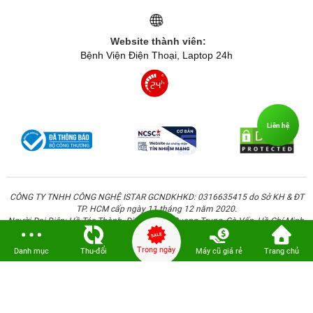
Website thành viên:
Bệnh Viện Điện Thoại, Laptop 24h
Liên hệ
CÔNG TY TNHH CÔNG NGHỆ ISTAR GCNDKHKD: 0316635415 do Sở KH & ĐT
TP. HCM cấp ngày 11 tháng 12 năm 2020.
Người Đại Diện: Hồ Tác Thành. Địa chỉ: 389 Quang Trung, Gò Vấp, Hồ Chí Minh.
Trong ngày
Danh mục
Thu-đổi
Máy cũ giá rẻ
Trang chủ