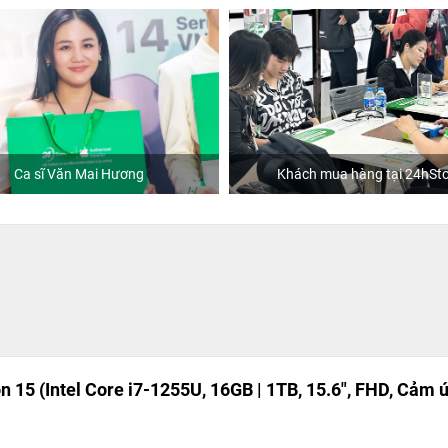
Ca sĩ Văn Mai Hương
Khách mua hàng tại 24hSto
on 15 (Intel Core i7-1255U, 16GB | 1TB, 15.6", FHD, Cảm 