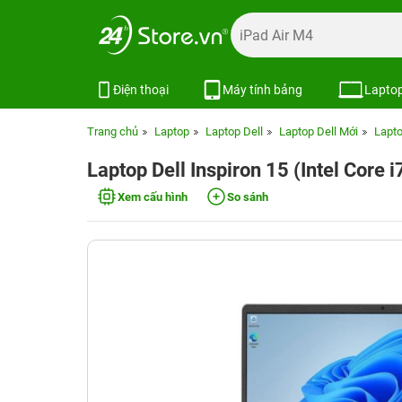
Điện thoại
Máy tính bảng
Lapto
Trang chủ
Laptop
Laptop Dell
Laptop Dell Mới
Lapto
Laptop Dell Inspiron 15 (Intel Core
Xem cấu hình
So sánh