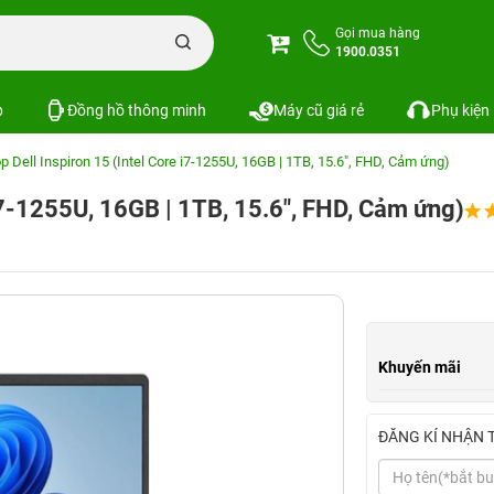
Gọi mua hàng
1900.0351
p
Đồng hồ thông minh
Máy cũ giá rẻ
Phụ kiện
p Dell Inspiron 15 (Intel Core i7-1255U, 16GB | 1TB, 15.6", FHD, Cảm ứng)
 i7-1255U, 16GB | 1TB, 15.6", FHD, Cảm ứng)
Khuyến mãi
ĐĂNG KÍ NHẬN 