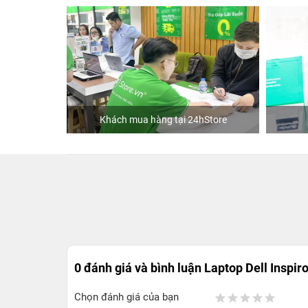
Phạm
Khách mua hàng tại 24hStore
0 đánh giá và bình luận
Laptop Dell Inspir
Chọn đánh giá của bạn