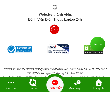
Website thành viên:
Bệnh Viện Điện Thoại, Laptop 24h
Liên hệ
CÔNG TY TNHH CÔNG NGHỆ ISTAR GCNDKHKD: 0316635415 do Sở KH & ĐT
TP. HCM cấp ngày 11 tháng 12 năm 2020.
Người Đại Diện: Hồ Tác Thành. Địa chỉ: 389 Quang Trung, Gò Vấp, Hồ Chí Minh.
Trong ngày
Danh mục
Thu-đổi
Máy cũ giá rẻ
Trang chủ