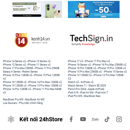
iPhone 14 Series cũ
-
iPhone 13 Series cũ
iPhone 17 cũ
-
iPhone 17 Pro Max cũ
iPhone 12 Series cũ
-
iPhone 11 Series cũ
iPhone 16 Series cũ
-
iPhone 16 Pro Max 256GB cũ
iPhone 17 Pro Max 256GB
-
iPhone 17 Pro 256GB
iPhone 16 Pro 128GB cũ
-
iPhone 15 Pro 128GB cũ
Galaxy A Series
-
Redmi Series
iPhone 15 Pro Max 256GB cũ
-
iPhone 15 Series cũ
iPhone 16 Plus 128GB cũ
-
iPhone 15 Plus 128GB
iPhone 13 128GB Cũ
-
iPhone 12 Pro Max 128GB
cũ
Cũ
iPhone 16 128GB cũ
-
iPhone 14 Pro Max 128GB cũ
Watch cũ
-
AirPods cũ
iPhone 15 128GB cũ
-
iPhone 13 Pro Max 128GB cũ
Watch Series 11
-
Watch SE 2025
iPhone 14 Pro 128GB cũ
-
iPhone 11 Pro Max 64GB
Pencil Pro 2024
-
Apple AirPods
cũ
iPad A16
-
iPad Air M4
-
iPad mini 7
iPad Pro M5
-
MacBook Neo
MacBook Pro M5
-
MacBook Air M5
Loa Sounarc
-
Phụ kiện chính hãng
Kết nối 24hStore