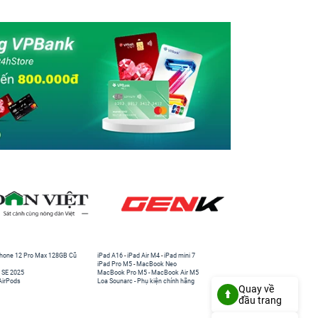
hone 12 Pro Max 128GB Cũ
iPad A16
-
iPad Air M4
-
iPad mini 7
iPad Pro M5
-
MacBook Neo
 SE 2025
MacBook Pro M5
-
MacBook Air M5
AirPods
Loa Sounarc
-
Phụ kiện chính hãng
Quay về
đầu trang