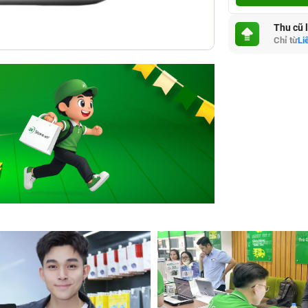
Thu cũ 
Chỉ từ
Li