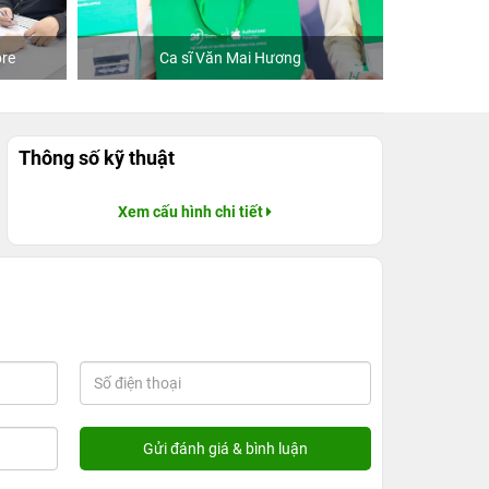
re
Ca sĩ Văn Mai Hương
Khách
Thông số kỹ thuật
Xem cấu hình chi tiết