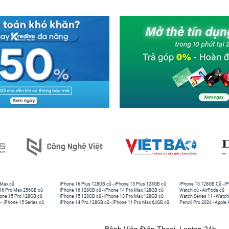
 Max cũ
iPhone 16 Plus 128GB cũ
-
iPhone 15 Plus 128GB cũ
iPhone 13 128GB Cũ
-
iP
16 Pro Max 256GB cũ
iPhone 16 128GB cũ
-
iPhone 14 Pro Max 128GB cũ
Watch cũ
-
AirPods cũ
one 15 Pro 128GB cũ
iPhone 15 128GB cũ
-
iPhone 13 Pro Max 128GB cũ
Watch Series 11
-
Watch
-
iPhone 15 Series cũ
iPhone 14 Pro 128GB cũ
-
iPhone 11 Pro Max 64GB cũ
Pencil Pro 2024
-
Apple 
Bệnh Viện Điện Thoại, Laptop 24h