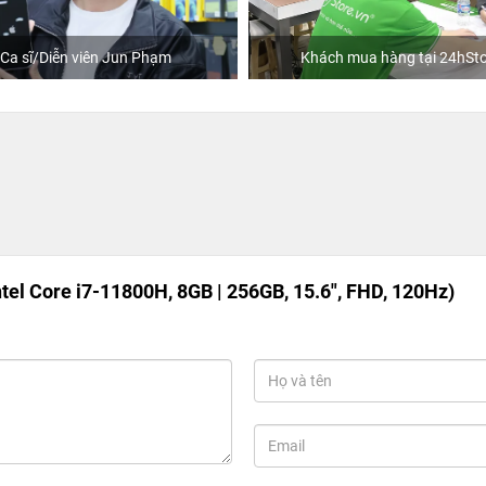
Ca sĩ/Diễn viên Jun Phạm
Khách mua hàng tại 24hSto
ntel Core i7-11800H, 8GB | 256GB, 15.6", FHD, 120Hz)