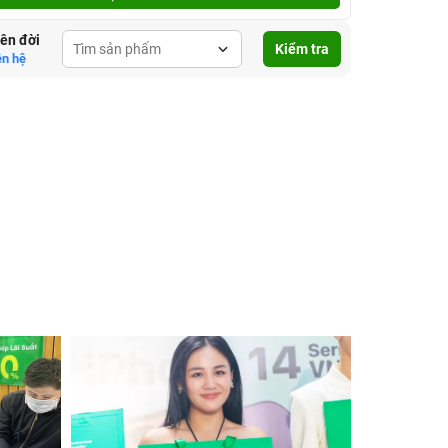
lên đời
Kiểm tra
ên hệ