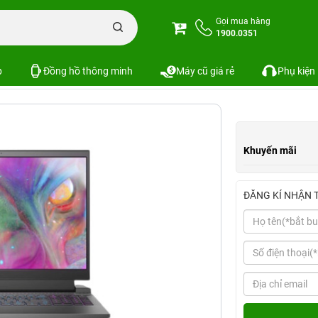
p Dell G15 (Intel Core i7-11800H, 8GB | 256GB, 15.6", FHD, 120Hz)
Gọi mua hàng
1900.0351
00H, 8GB | 256GB, 15.6", FHD, 120Hz)
p
Đồng hồ thông minh
Máy cũ giá rẻ
Phụ kiện
Khuyến mãi
ĐĂNG KÍ NHẬN 