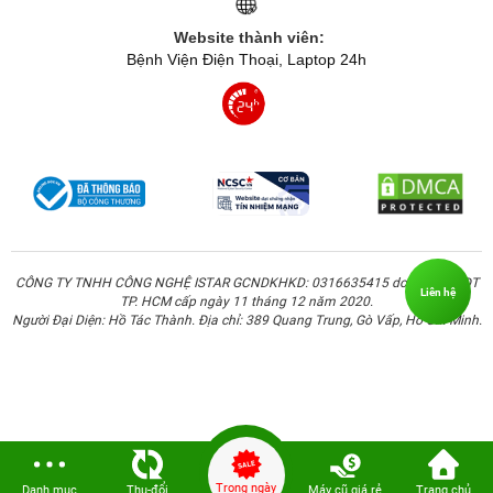
Website thành viên:
Bệnh Viện Điện Thoại, Laptop 24h
CÔNG TY TNHH CÔNG NGHỆ ISTAR GCNDKHKD: 0316635415 do Sở KH & ĐT
Liên hệ
TP. HCM cấp ngày 11 tháng 12 năm 2020.
Người Đại Diện: Hồ Tác Thành. Địa chỉ: 389 Quang Trung, Gò Vấp, Hồ Chí Minh.
Trong ngày
Danh mục
Thu-đổi
Máy cũ giá rẻ
Trang chủ