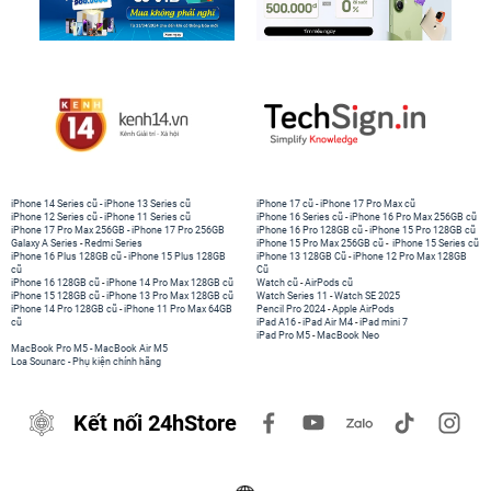
iPhone 14 Series cũ
-
iPhone 13 Series cũ
iPhone 17 cũ
-
iPhone 17 Pro Max cũ
iPhone 12 Series cũ
-
iPhone 11 Series cũ
iPhone 16 Series cũ
-
iPhone 16 Pro Max 256GB cũ
iPhone 17 Pro Max 256GB
-
iPhone 17 Pro 256GB
iPhone 16 Pro 128GB cũ
-
iPhone 15 Pro 128GB cũ
Galaxy A Series
-
Redmi Series
iPhone 15 Pro Max 256GB cũ
-
iPhone 15 Series cũ
iPhone 16 Plus 128GB cũ
-
iPhone 15 Plus 128GB
iPhone 13 128GB Cũ
-
iPhone 12 Pro Max 128GB
cũ
Cũ
iPhone 16 128GB cũ
-
iPhone 14 Pro Max 128GB cũ
Watch cũ
-
AirPods cũ
iPhone 15 128GB cũ
-
iPhone 13 Pro Max 128GB cũ
Watch Series 11
-
Watch SE 2025
iPhone 14 Pro 128GB cũ
-
iPhone 11 Pro Max 64GB
Pencil Pro 2024
-
Apple AirPods
cũ
iPad A16
-
iPad Air M4
-
iPad mini 7
iPad Pro M5
-
MacBook Neo
MacBook Pro M5
-
MacBook Air M5
Loa Sounarc
-
Phụ kiện chính hãng
Kết nối 24hStore