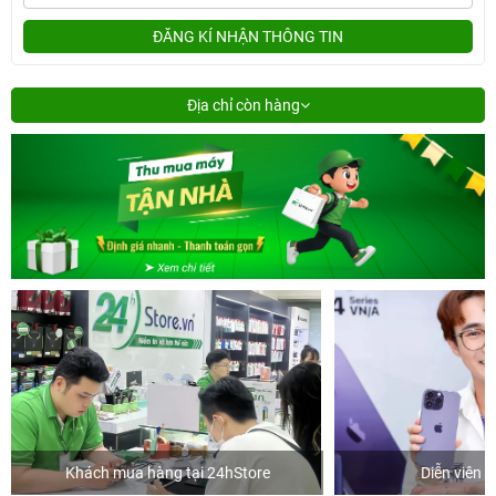
ĐĂNG KÍ NHẬN THÔNG TIN
Địa chỉ còn hàng
Khách mua hàng tại 24hStore
Diễn viên 