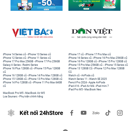
iPhone 14 Series cũ
-
iPhone 13 Series cũ
iPhone 17 cũ
-
iPhone 17 Pro Max cũ
iPhone 12 Series cũ
-
iPhone 11 Series cũ
iPhone 16 Series cũ
-
iPhone 16 Pro Max 256GB cũ
iPhone 17 Pro Max 256GB
-
iPhone 17 Pro 256GB
iPhone 16 Pro 128GB cũ
-
iPhone 15 Pro 128GB cũ
Galaxy A Series
-
Redmi Series
iPhone 15 Pro Max 256GB cũ
-
iPhone 15 Series cũ
iPhone 16 Plus 128GB cũ
-
iPhone 15 Plus 128GB
iPhone 13 128GB Cũ
-
iPhone 12 Pro Max 128GB
cũ
Cũ
iPhone 16 128GB cũ
-
iPhone 14 Pro Max 128GB cũ
Watch cũ
-
AirPods cũ
iPhone 15 128GB cũ
-
iPhone 13 Pro Max 128GB cũ
Watch Series 11
-
Watch SE 2025
iPhone 14 Pro 128GB cũ
-
iPhone 11 Pro Max 64GB
Pencil Pro 2024
-
Apple AirPods
cũ
iPad A16
-
iPad Air M4
-
iPad mini 7
iPad Pro M5
-
MacBook Neo
MacBook Pro M5
-
MacBook Air M5
Loa Sounarc
-
Phụ kiện chính hãng
Kết nối 24hStore