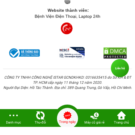
Website thành viên:
Bệnh Viện Điện Thoại, Laptop 24h
Liên hệ
CÔNG TY TNHH CÔNG NGHỆ ISTAR GCNDKHKD: 0316635415 do Sở KH & ĐT
TP. HCM cấp ngày 11 tháng 12 năm 2020.
Người Đại Diện: Hồ Tác Thành. Địa chỉ: 389 Quang Trung, Gò Vấp, Hồ Chí Minh.
Trong ngày
Danh mục
Thu-đổi
Máy cũ giá rẻ
Trang chủ