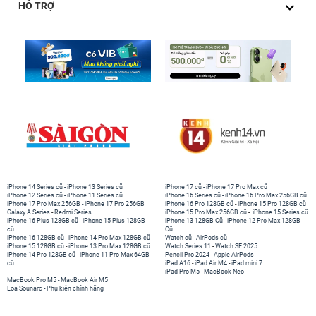
HỖ TRỢ
iPhone 14 Series cũ
-
iPhone 13 Series cũ
iPhone 17 cũ
-
iPhone 17 Pro Max cũ
iPhone 12 Series cũ
-
iPhone 11 Series cũ
iPhone 16 Series cũ
-
iPhone 16 Pro Max 256GB cũ
iPhone 17 Pro Max 256GB
-
iPhone 17 Pro 256GB
iPhone 16 Pro 128GB cũ
-
iPhone 15 Pro 128GB cũ
Galaxy A Series
-
Redmi Series
iPhone 15 Pro Max 256GB cũ
-
iPhone 15 Series cũ
iPhone 16 Plus 128GB cũ
-
iPhone 15 Plus 128GB
iPhone 13 128GB Cũ
-
iPhone 12 Pro Max 128GB
cũ
Cũ
iPhone 16 128GB cũ
-
iPhone 14 Pro Max 128GB cũ
Watch cũ
-
AirPods cũ
iPhone 15 128GB cũ
-
iPhone 13 Pro Max 128GB cũ
Watch Series 11
-
Watch SE 2025
iPhone 14 Pro 128GB cũ
-
iPhone 11 Pro Max 64GB
Pencil Pro 2024
-
Apple AirPods
cũ
iPad A16
-
iPad Air M4
-
iPad mini 7
iPad Pro M5
-
MacBook Neo
MacBook Pro M5
-
MacBook Air M5
Loa Sounarc
-
Phụ kiện chính hãng