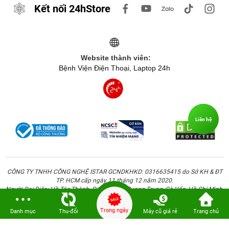
Kết nối 24hStore
Website thành viên:
Bệnh Viện Điện Thoại, Laptop 24h
Liên hệ
CÔNG TY TNHH CÔNG NGHỆ ISTAR GCNDKHKD: 0316635415 do Sở KH & ĐT
TP. HCM cấp ngày 11 tháng 12 năm 2020.
Người Đại Diện: Hồ Tác Thành. Địa chỉ: 389 Quang Trung, Gò Vấp, Hồ Chí Minh.
Trong ngày
Danh mục
Thu-đổi
Máy cũ giá rẻ
Trang chủ