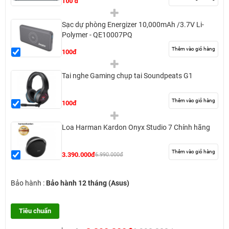
100 đ
Sạc dự phòng Energizer 10,000mAh /3.7V Li-
Polymer - QE10007PQ
Thêm vào giỏ hàng
100đ
Tai nghe Gaming chụp tai Soundpeats G1
Thêm vào giỏ hàng
100đ
Loa Harman Kardon Onyx Studio 7 Chính hãng
Thêm vào giỏ hàng
3.390.000đ
6.990.000đ
Bảo hành :
Bảo hành 12 tháng (Asus)
Tiêu chuẩn