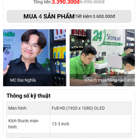
3.390.300đ
6.990.300đ
Tổng tiền:
MUA
4
SẢN PHẨM
Tiết kiệm 3.600.000đ
Khách mua hàng tại 24hStore
Diễn
Thông số kỹ thuật
Màn hình:
Full HD (1920 x 1080) OLED
Kích thước màn
13.3 inch
hình: