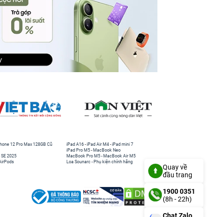
hone 12 Pro Max 128GB Cũ
iPad A16
-
iPad Air M4
-
iPad mini 7
iPad Pro M5
-
MacBook Neo
 SE 2025
MacBook Pro M5
-
MacBook Air M5
AirPods
Loa Sounarc
-
Phụ kiện chính hãng
Quay về
đầu trang
1900 0351
(8h - 22h)
Chat Zalo