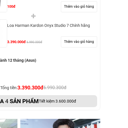
100đ
Thêm vào giỏ hàng
Loa Harman Kardon Onyx Studio 7 Chính hãng
3.390.000đ
Thêm vào giỏ hàng
6.990.000đ
ành 12 tháng (Asus)
3.390.300đ
6.990.300đ
Tổng tiền:
UA
4
SẢN PHẨM
Tiết kiệm 3.600.000đ