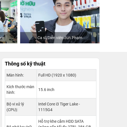
sĩ/Diễn viên Jun Phạm
Khách mua hàng tại 24hStore
Thông số kỹ thuật
Màn hình:
Full HD (1920 x 1080)
Kích thước màn
15.6 inch
hình:
Bộ vi xử lý
Intel Core i3 Tiger Lake -
(CPU):
1115G4
Hỗ trợ khe cắm HDD SATA