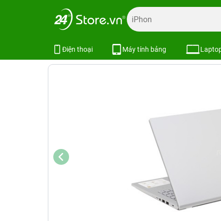
Trang chủ
Laptop
Laptop Asus
Laptop Asus Mới
La
Laptop Asus VivoBook X515EA i3 
Điện thoại
Máy tính bảng
Lapto