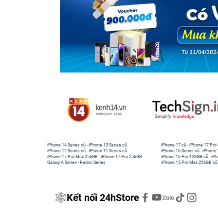
iPhone 14 Series cũ
-
iPhone 13 Series cũ
iPhone 17 cũ
-
iPhone 17 Pro
iPhone 12 Series cũ
-
iPhone 11 Series cũ
iPhone 16 Series cũ
-
iPhone 
iPhone 17 Pro Max 256GB
-
iPhone 17 Pro 256GB
iPhone 16 Pro 128GB cũ
-
iPh
Galaxy A Series
-
Redmi Series
iPhone 15 Pro Max 256GB cũ
Kết nối 24hStore