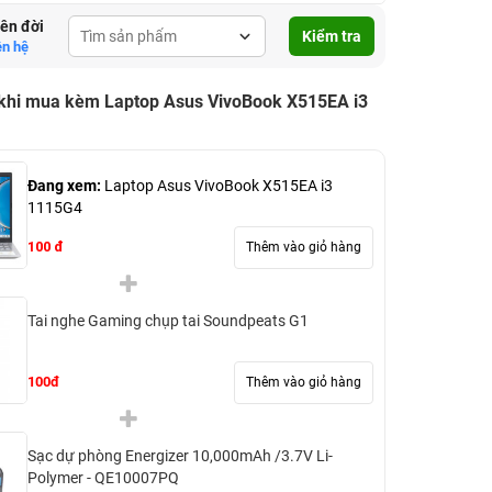
lên đời
Kiểm tra
ên hệ
 khi mua kèm Laptop Asus VivoBook X515EA i3
Đang xem:
Laptop Asus VivoBook X515EA i3
1115G4
100 đ
Thêm vào giỏ hàng
Tai nghe Gaming chụp tai Soundpeats G1
100đ
Thêm vào giỏ hàng
Sạc dự phòng Energizer 10,000mAh /3.7V Li-
Polymer - QE10007PQ