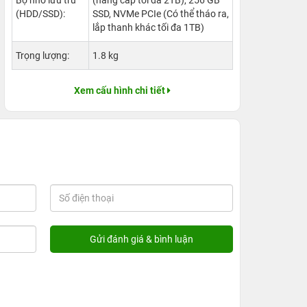
Bộ nhớ lưu trữ
(nâng cấp tối đa 2TB), 256 GB
(HDD/SSD):
SSD, NVMe PCIe (Có thể tháo ra,
lắp thanh khác tối đa 1TB)
Trọng lượng:
1.8 kg
Xem cấu hình chi tiết