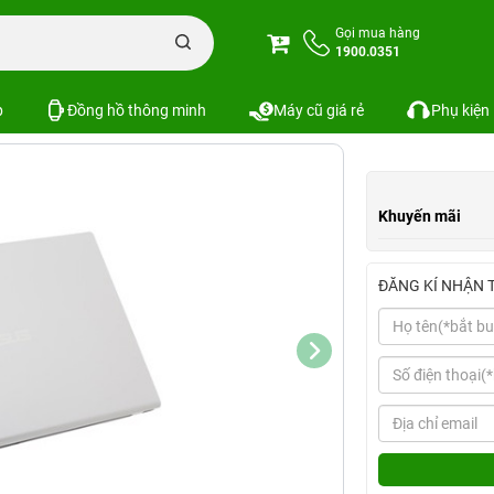
ptop Asus VivoBook X515EA i3 1115G4
Gọi mua hàng
1900.0351
1115G4
Xem cấu hình
So sánh
p
Đồng hồ thông minh
Máy cũ giá rẻ
Phụ kiện
Khuyến mãi
ĐĂNG KÍ NHẬN 