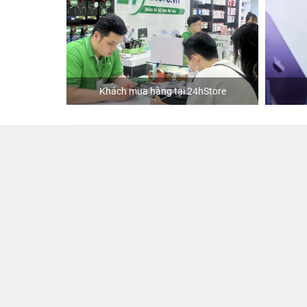
hách mua hàng tại 24hStore
Diễn viên Huỳnh Lập