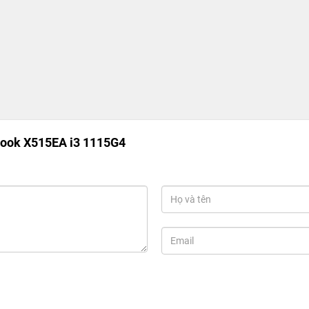
Book X515EA i3 1115G4