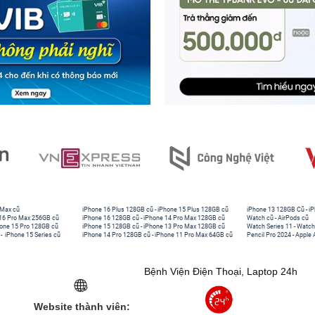
 Max cũ
iPhone 16 Plus 128GB cũ
-
iPhone 15 Plus 128GB cũ
iPhone 13 128GB Cũ
-
iP
16 Pro Max 256GB cũ
iPhone 16 128GB cũ
-
iPhone 14 Pro Max 128GB cũ
Watch cũ
-
AirPods cũ
one 15 Pro 128GB cũ
iPhone 15 128GB cũ
-
iPhone 13 Pro Max 128GB cũ
Watch Series 11
-
Watch
-
iPhone 15 Series cũ
iPhone 14 Pro 128GB cũ
-
iPhone 11 Pro Max 64GB cũ
Pencil Pro 2024
-
Apple 
Bệnh Viện Điện Thoại, Laptop 24h
Website thành viên: