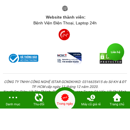
Website thành viên:
Bệnh Viện Điện Thoại, Laptop 24h
Liên hệ
CÔNG TY TNHH CÔNG NGHỆ ISTAR GCNDKHKD: 0316635415 do Sở KH & ĐT
TP. HCM cấp ngày 11 tháng 12 năm 2020.
Người Đại Diện: Hồ Tác Thành. Địa chỉ: 389 Quang Trung, Gò Vấp, Hồ Chí Minh.
Trong ngày
Danh mục
Thu-đổi
Máy cũ giá rẻ
Trang chủ