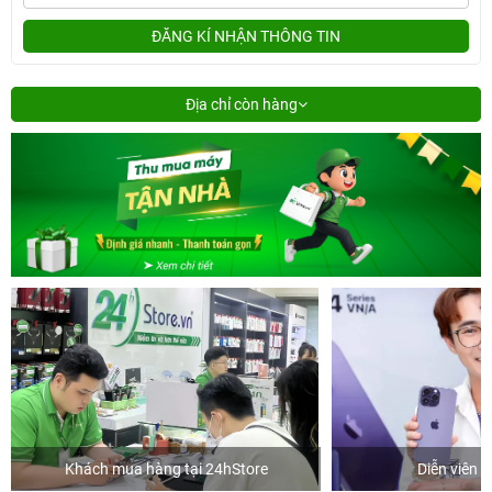
ĐĂNG KÍ NHẬN THÔNG TIN
Địa chỉ còn hàng
Khách mua hàng tại 24hStore
Diễn viên 