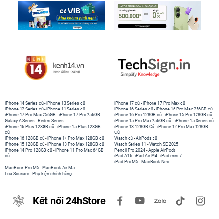
iPhone 14 Series cũ
-
iPhone 13 Series cũ
iPhone 17 cũ
-
iPhone 17 Pro Max cũ
iPhone 12 Series cũ
-
iPhone 11 Series cũ
iPhone 16 Series cũ
-
iPhone 16 Pro Max 256GB cũ
iPhone 17 Pro Max 256GB
-
iPhone 17 Pro 256GB
iPhone 16 Pro 128GB cũ
-
iPhone 15 Pro 128GB cũ
Galaxy A Series
-
Redmi Series
iPhone 15 Pro Max 256GB cũ
-
iPhone 15 Series cũ
iPhone 16 Plus 128GB cũ
-
iPhone 15 Plus 128GB
iPhone 13 128GB Cũ
-
iPhone 12 Pro Max 128GB
cũ
Cũ
iPhone 16 128GB cũ
-
iPhone 14 Pro Max 128GB cũ
Watch cũ
-
AirPods cũ
iPhone 15 128GB cũ
-
iPhone 13 Pro Max 128GB cũ
Watch Series 11
-
Watch SE 2025
iPhone 14 Pro 128GB cũ
-
iPhone 11 Pro Max 64GB
Pencil Pro 2024
-
Apple AirPods
cũ
iPad A16
-
iPad Air M4
-
iPad mini 7
iPad Pro M5
-
MacBook Neo
MacBook Pro M5
-
MacBook Air M5
Loa Sounarc
-
Phụ kiện chính hãng
Kết nối 24hStore