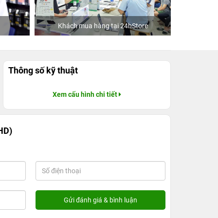
Khách mua hàng tại 24hStore
Ca 
Thông số kỹ thuật
Xem cấu hình chi tiết
HD)