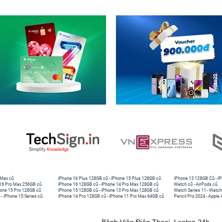
 Max cũ
iPhone 16 Plus 128GB cũ
-
iPhone 15 Plus 128GB cũ
iPhone 13 128GB Cũ
-
iP
16 Pro Max 256GB cũ
iPhone 16 128GB cũ
-
iPhone 14 Pro Max 128GB cũ
Watch cũ
-
AirPods cũ
one 15 Pro 128GB cũ
iPhone 15 128GB cũ
-
iPhone 13 Pro Max 128GB cũ
Watch Series 11
-
Watch
-
iPhone 15 Series cũ
iPhone 14 Pro 128GB cũ
-
iPhone 11 Pro Max 64GB cũ
Pencil Pro 2024
-
Apple 
Bệnh Viện Điện Thoại, Laptop 24h