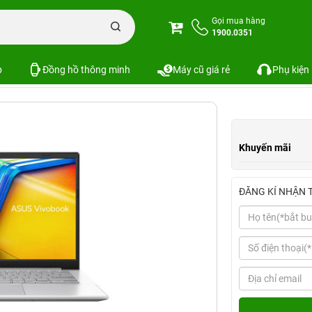
ptop ASUS Vivobook Go 14 (AMD Ryzen 5 7520U, 16GB | 512GB, 14.0", FHD)
Gọi mua hàng
1900.0351
Ryzen 5 7520U, 16GB | 512GB, 14.0", FHD)
p
Đồng hồ thông minh
Máy cũ giá rẻ
Phụ kiện
Khuyến mãi
ĐĂNG KÍ NHẬN 