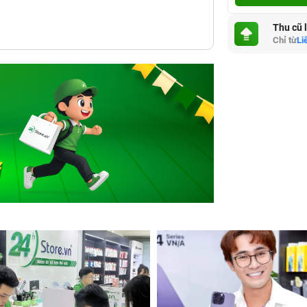
Thu cũ 
Chỉ từ
Li