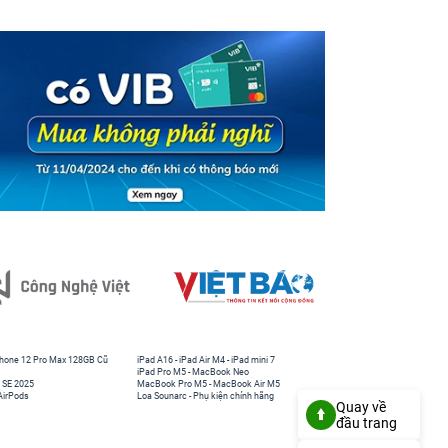
hone 12 Pro Max 128GB Cũ
iPad A16
-
iPad Air M4
-
iPad mini 7
iPad Pro M5
-
MacBook Neo
 SE 2025
MacBook Pro M5
-
MacBook Air M5
AirPods
Loa Sounarc
-
Phụ kiện chính hãng
Quay về
đầu trang