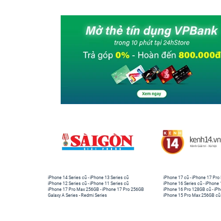
iPhone 14 Series cũ
-
iPhone 13 Series cũ
iPhone 17 cũ
-
iPhone 17 Pro
iPhone 12 Series cũ
-
iPhone 11 Series cũ
iPhone 16 Series cũ
-
iPhone 
iPhone 17 Pro Max 256GB
-
iPhone 17 Pro 256GB
iPhone 16 Pro 128GB cũ
-
iPh
Galaxy A Series
-
Redmi Series
iPhone 15 Pro Max 256GB cũ