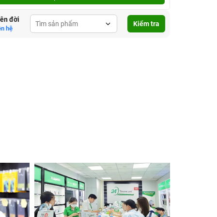
lên đời
Kiểm tra
ên hệ