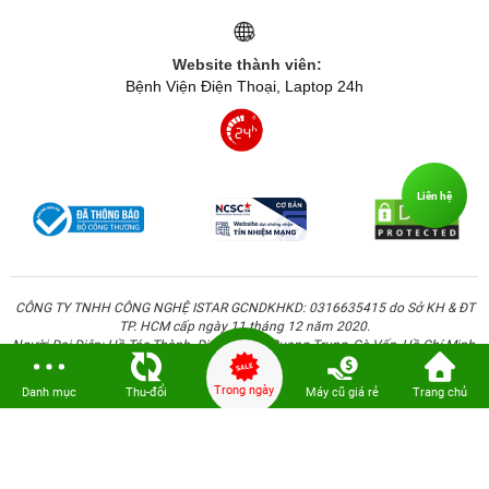
Website thành viên:
Bệnh Viện Điện Thoại, Laptop 24h
Liên hệ
CÔNG TY TNHH CÔNG NGHỆ ISTAR GCNDKHKD: 0316635415 do Sở KH & ĐT
TP. HCM cấp ngày 11 tháng 12 năm 2020.
Người Đại Diện: Hồ Tác Thành. Địa chỉ: 389 Quang Trung, Gò Vấp, Hồ Chí Minh.
Trong ngày
Danh mục
Thu-đổi
Máy cũ giá rẻ
Trang chủ