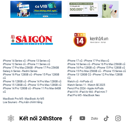
iPhone 14 Series cũ
-
iPhone 13 Series cũ
iPhone 17 cũ
-
iPhone 17 Pro Max cũ
iPhone 12 Series cũ
-
iPhone 11 Series cũ
iPhone 16 Series cũ
-
iPhone 16 Pro Max 256GB cũ
iPhone 17 Pro Max 256GB
-
iPhone 17 Pro 256GB
iPhone 16 Pro 128GB cũ
-
iPhone 15 Pro 128GB cũ
Galaxy A Series
-
Redmi Series
iPhone 15 Pro Max 256GB cũ
-
iPhone 15 Series cũ
iPhone 16 Plus 128GB cũ
-
iPhone 15 Plus 128GB
iPhone 13 128GB Cũ
-
iPhone 12 Pro Max 128GB
cũ
Cũ
iPhone 16 128GB cũ
-
iPhone 14 Pro Max 128GB cũ
Watch cũ
-
AirPods cũ
iPhone 15 128GB cũ
-
iPhone 13 Pro Max 128GB cũ
Watch Series 11
-
Watch SE 2025
iPhone 14 Pro 128GB cũ
-
iPhone 11 Pro Max 64GB
Pencil Pro 2024
-
Apple AirPods
cũ
iPad A16
-
iPad Air M4
-
iPad mini 7
iPad Pro M5
-
MacBook Neo
MacBook Pro M5
-
MacBook Air M5
Loa Sounarc
-
Phụ kiện chính hãng
Kết nối 24hStore