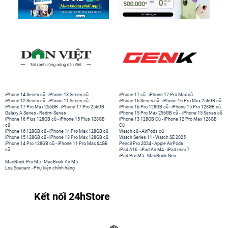
iPhone 14 Series cũ
-
iPhone 13 Series cũ
iPhone 17 cũ
-
iPhone 17 Pro Max cũ
iPhone 12 Series cũ
-
iPhone 11 Series cũ
iPhone 16 Series cũ
-
iPhone 16 Pro Max 256GB cũ
iPhone 17 Pro Max 256GB
-
iPhone 17 Pro 256GB
iPhone 16 Pro 128GB cũ
-
iPhone 15 Pro 128GB cũ
Galaxy A Series
-
Redmi Series
iPhone 15 Pro Max 256GB cũ
-
iPhone 15 Series cũ
iPhone 16 Plus 128GB cũ
-
iPhone 15 Plus 128GB
iPhone 13 128GB Cũ
-
iPhone 12 Pro Max 128GB
cũ
Cũ
iPhone 16 128GB cũ
-
iPhone 14 Pro Max 128GB cũ
Watch cũ
-
AirPods cũ
iPhone 15 128GB cũ
-
iPhone 13 Pro Max 128GB cũ
Watch Series 11
-
Watch SE 2025
iPhone 14 Pro 128GB cũ
-
iPhone 11 Pro Max 64GB
Pencil Pro 2024
-
Apple AirPods
cũ
iPad A16
-
iPad Air M4
-
iPad mini 7
iPad Pro M5
-
MacBook Neo
MacBook Pro M5
-
MacBook Air M5
Loa Sounarc
-
Phụ kiện chính hãng
Kết nối 24hStore