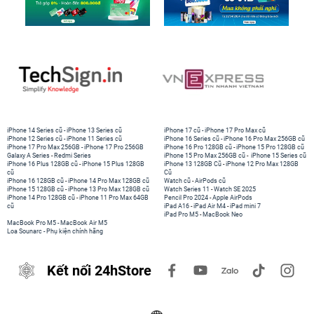
iPhone 14 Series cũ
-
iPhone 13 Series cũ
iPhone 17 cũ
-
iPhone 17 Pro Max cũ
iPhone 12 Series cũ
-
iPhone 11 Series cũ
iPhone 16 Series cũ
-
iPhone 16 Pro Max 256GB cũ
iPhone 17 Pro Max 256GB
-
iPhone 17 Pro 256GB
iPhone 16 Pro 128GB cũ
-
iPhone 15 Pro 128GB cũ
Galaxy A Series
-
Redmi Series
iPhone 15 Pro Max 256GB cũ
-
iPhone 15 Series cũ
iPhone 16 Plus 128GB cũ
-
iPhone 15 Plus 128GB
iPhone 13 128GB Cũ
-
iPhone 12 Pro Max 128GB
cũ
Cũ
iPhone 16 128GB cũ
-
iPhone 14 Pro Max 128GB cũ
Watch cũ
-
AirPods cũ
iPhone 15 128GB cũ
-
iPhone 13 Pro Max 128GB cũ
Watch Series 11
-
Watch SE 2025
iPhone 14 Pro 128GB cũ
-
iPhone 11 Pro Max 64GB
Pencil Pro 2024
-
Apple AirPods
cũ
iPad A16
-
iPad Air M4
-
iPad mini 7
iPad Pro M5
-
MacBook Neo
MacBook Pro M5
-
MacBook Air M5
Loa Sounarc
-
Phụ kiện chính hãng
Kết nối 24hStore