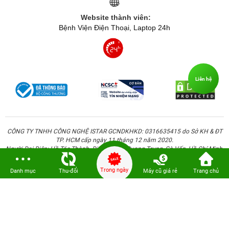
Website thành viên:
Bệnh Viện Điện Thoại, Laptop 24h
Liên hệ
CÔNG TY TNHH CÔNG NGHỆ ISTAR GCNDKHKD: 0316635415 do Sở KH & ĐT
TP. HCM cấp ngày 11 tháng 12 năm 2020.
Người Đại Diện: Hồ Tác Thành. Địa chỉ: 389 Quang Trung, Gò Vấp, Hồ Chí Minh.
Trong ngày
Danh mục
Thu-đổi
Máy cũ giá rẻ
Trang chủ