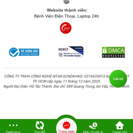
Website thành viên:
Bệnh Viện Điện Thoại, Laptop 24h
CÔNG TY TNHH CÔNG NGHỆ ISTAR GCNDKHKD: 0316635415 do Sở KH & ĐT
Liên hệ
TP. HCM cấp ngày 11 tháng 12 năm 2020.
Người Đại Diện: Hồ Tác Thành. Địa chỉ: 389 Quang Trung, Gò Vấp, Hồ Chí Minh.
Trong ngày
Danh mục
Thu-đổi
Máy cũ giá rẻ
Trang chủ