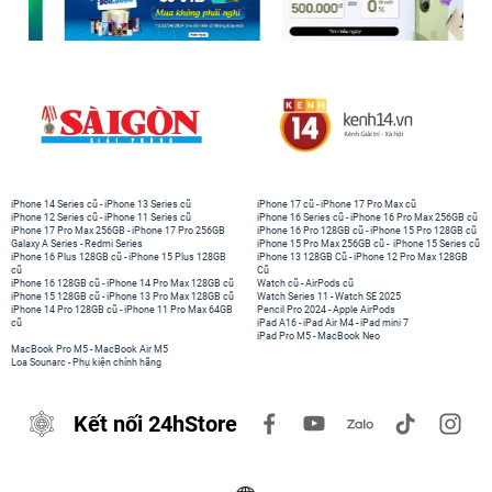
iPhone 14 Series cũ
-
iPhone 13 Series cũ
iPhone 17 cũ
-
iPhone 17 Pro Max cũ
iPhone 12 Series cũ
-
iPhone 11 Series cũ
iPhone 16 Series cũ
-
iPhone 16 Pro Max 256GB cũ
iPhone 17 Pro Max 256GB
-
iPhone 17 Pro 256GB
iPhone 16 Pro 128GB cũ
-
iPhone 15 Pro 128GB cũ
Galaxy A Series
-
Redmi Series
iPhone 15 Pro Max 256GB cũ
-
iPhone 15 Series cũ
iPhone 16 Plus 128GB cũ
-
iPhone 15 Plus 128GB
iPhone 13 128GB Cũ
-
iPhone 12 Pro Max 128GB
cũ
Cũ
iPhone 16 128GB cũ
-
iPhone 14 Pro Max 128GB cũ
Watch cũ
-
AirPods cũ
iPhone 15 128GB cũ
-
iPhone 13 Pro Max 128GB cũ
Watch Series 11
-
Watch SE 2025
iPhone 14 Pro 128GB cũ
-
iPhone 11 Pro Max 64GB
Pencil Pro 2024
-
Apple AirPods
cũ
iPad A16
-
iPad Air M4
-
iPad mini 7
iPad Pro M5
-
MacBook Neo
MacBook Pro M5
-
MacBook Air M5
Loa Sounarc
-
Phụ kiện chính hãng
Kết nối 24hStore