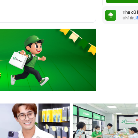
Thu cũ 
Chỉ từ
Li