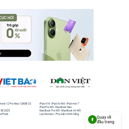
hone 12 Pro Max 128GB Cũ
iPad A16
-
iPad Air M4
-
iPad mini 7
iPad Pro M5
-
MacBook Neo
 SE 2025
MacBook Pro M5
-
MacBook Air M5
AirPods
Loa Sounarc
-
Phụ kiện chính hãng
Quay về
đầu trang