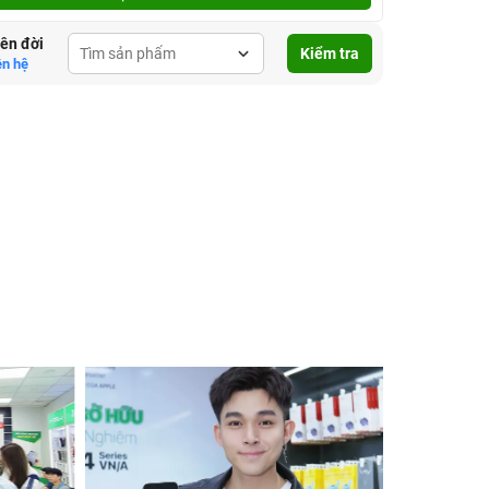
lên đời
Kiểm tra
ên hệ