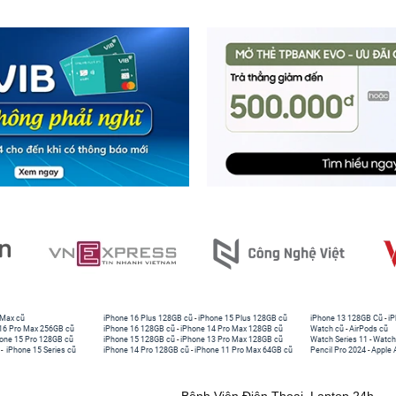
 Max cũ
iPhone 16 Plus 128GB cũ
-
iPhone 15 Plus 128GB cũ
iPhone 13 128GB Cũ
-
iP
16 Pro Max 256GB cũ
iPhone 16 128GB cũ
-
iPhone 14 Pro Max 128GB cũ
Watch cũ
-
AirPods cũ
one 15 Pro 128GB cũ
iPhone 15 128GB cũ
-
iPhone 13 Pro Max 128GB cũ
Watch Series 11
-
Watch
-
iPhone 15 Series cũ
iPhone 14 Pro 128GB cũ
-
iPhone 11 Pro Max 64GB cũ
Pencil Pro 2024
-
Apple 
Bệnh Viện Điện Thoại, Laptop 24h