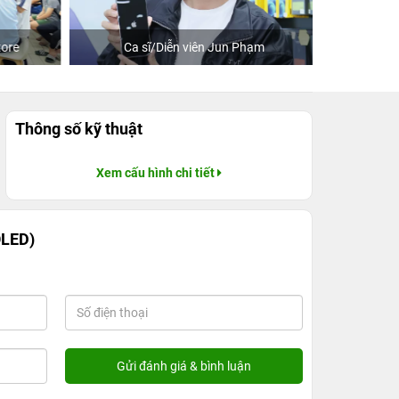
re
Ca sĩ/Diễn viên Jun Phạm
Khách
Thông số kỹ thuật
Xem cấu hình chi tiết
OLED)