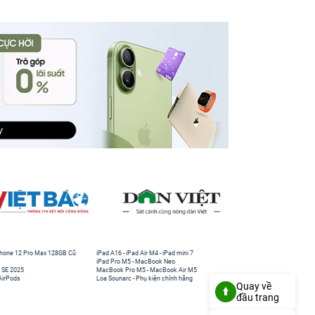
hone 12 Pro Max 128GB Cũ
iPad A16
-
iPad Air M4
-
iPad mini 7
iPad Pro M5
-
MacBook Neo
 SE 2025
MacBook Pro M5
-
MacBook Air M5
AirPods
Loa Sounarc
-
Phụ kiện chính hãng
Quay về
đầu trang