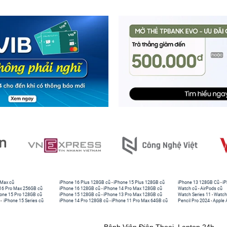
 Max cũ
iPhone 16 Plus 128GB cũ
-
iPhone 15 Plus 128GB cũ
iPhone 13 128GB Cũ
-
iP
16 Pro Max 256GB cũ
iPhone 16 128GB cũ
-
iPhone 14 Pro Max 128GB cũ
Watch cũ
-
AirPods cũ
one 15 Pro 128GB cũ
iPhone 15 128GB cũ
-
iPhone 13 Pro Max 128GB cũ
Watch Series 11
-
Watch
-
iPhone 15 Series cũ
iPhone 14 Pro 128GB cũ
-
iPhone 11 Pro Max 64GB cũ
Pencil Pro 2024
-
Apple 
Bệnh Viện Điện Thoại, Laptop 24h