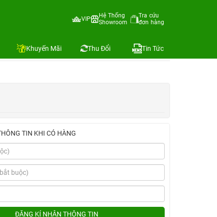
OLED)
Hệ Thống
Tra cứu
VIP
Showroom
đơn hàng
K OLED)
Địa chỉ còn hàng
Khuyến Mãi
Thu Đổi
Tin Tức
THÔNG TIN KHI CÓ HÀNG
ĐĂNG KÍ NHẬN THÔNG TIN