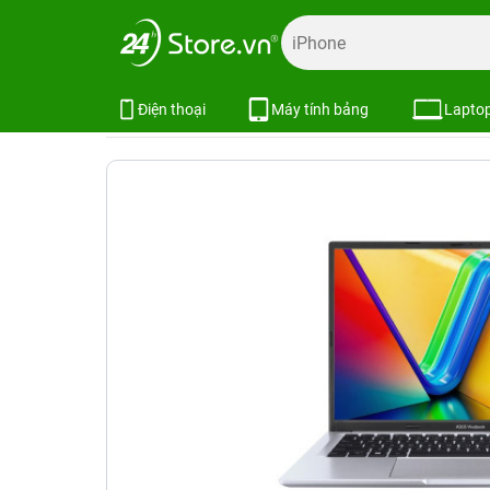
Trang chủ
Laptop
Laptop Asus
Laptop Asus Mới
La
Laptop ASUS Vivobook 14 OLED (Int
Xem cấu hình
So sánh
Điện thoại
Máy tính bảng
Lapto