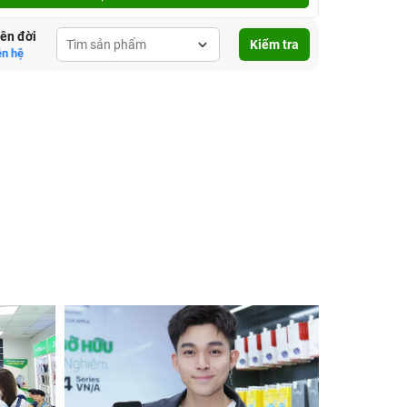
lên đời
Kiểm tra
ên hệ