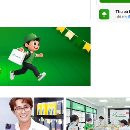
Thu cũ 
Chỉ từ
Li