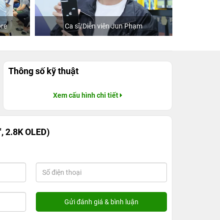
re
Ca sĩ/Diễn viên Jun Phạm
Khách
Thông số kỹ thuật
Xem cấu hình chi tiết
, 2.8K OLED)