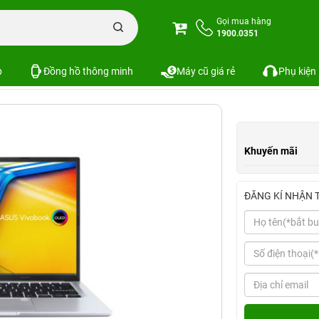
ptop ASUS Vivobook 14 OLED (Intel Core i5-12500H, 16GB | 512GB, 14.0", 2.8K 
Gọi mua hàng
1900.0351
el Core i5-12500H, 16GB | 512GB, 14.0", 2.8
p
Đồng hồ thông minh
Máy cũ giá rẻ
Phụ kiện
Khuyến mãi
ĐĂNG KÍ NHẬN 