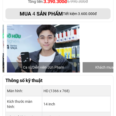
3.390.300đ
6.990.300đ
Tổng tiền:
MUA
4
SẢN PHẨM
Tiết kiệm 3.600.000đ
Ca sĩ/Diễn viên Jun Phạm
Khách mua hàng
Thông số kỹ thuật
Màn hình:
HD (1366 x 768)
Kích thước màn
14 inch
hình: