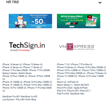
HỖ TRỢ
iPhone 14 Series cũ
-
iPhone 13 Series cũ
iPhone 17 cũ
-
iPhone 17 Pro Max cũ
iPhone 12 Series cũ
-
iPhone 11 Series cũ
iPhone 16 Series cũ
-
iPhone 16 Pro Max 256GB cũ
iPhone 17 Pro Max 256GB
-
iPhone 17 Pro 256GB
iPhone 16 Pro 128GB cũ
-
iPhone 15 Pro 128GB cũ
Galaxy A Series
-
Redmi Series
iPhone 15 Pro Max 256GB cũ
-
iPhone 15 Series cũ
iPhone 16 Plus 128GB cũ
-
iPhone 15 Plus 128GB
iPhone 13 128GB Cũ
-
iPhone 12 Pro Max 128GB
cũ
Cũ
iPhone 16 128GB cũ
-
iPhone 14 Pro Max 128GB cũ
Watch cũ
-
AirPods cũ
iPhone 15 128GB cũ
-
iPhone 13 Pro Max 128GB cũ
Watch Series 11
-
Watch SE 2025
iPhone 14 Pro 128GB cũ
-
iPhone 11 Pro Max 64GB
Pencil Pro 2024
-
Apple AirPods
cũ
iPad A16
-
iPad Air M4
-
iPad mini 7
iPad Pro M5
-
MacBook Neo
MacBook Pro M5
-
MacBook Air M5
Loa Sounarc
-
Phụ kiện chính hãng