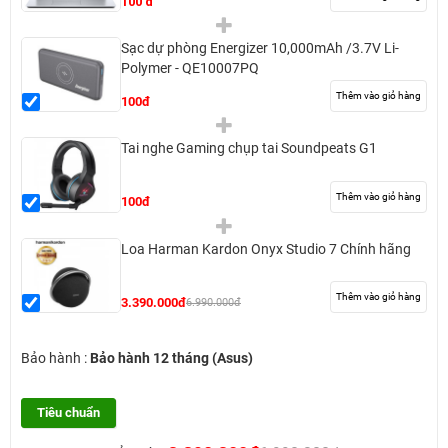
100 đ
Sạc dự phòng Energizer 10,000mAh /3.7V Li-
Polymer - QE10007PQ
Thêm vào giỏ hàng
100đ
Tai nghe Gaming chụp tai Soundpeats G1
Thêm vào giỏ hàng
100đ
Loa Harman Kardon Onyx Studio 7 Chính hãng
Thêm vào giỏ hàng
3.390.000đ
6.990.000đ
Bảo hành :
Bảo hành 12 tháng (Asus)
Tiêu chuẩn