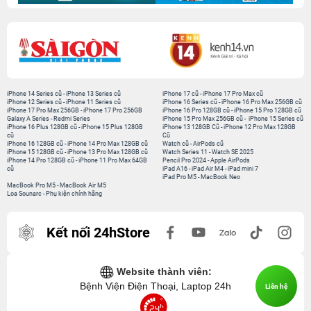
iPhone 14 Series cũ
-
iPhone 13 Series cũ
iPhone 17 cũ
-
iPhone 17 Pro Max cũ
iPhone 12 Series cũ
-
iPhone 11 Series cũ
iPhone 16 Series cũ
-
iPhone 16 Pro Max 256GB cũ
iPhone 17 Pro Max 256GB
-
iPhone 17 Pro 256GB
iPhone 16 Pro 128GB cũ
-
iPhone 15 Pro 128GB cũ
Galaxy A Series
-
Redmi Series
iPhone 15 Pro Max 256GB cũ
-
iPhone 15 Series cũ
iPhone 16 Plus 128GB cũ
-
iPhone 15 Plus 128GB
iPhone 13 128GB Cũ
-
iPhone 12 Pro Max 128GB
cũ
Cũ
iPhone 16 128GB cũ
-
iPhone 14 Pro Max 128GB cũ
Watch cũ
-
AirPods cũ
iPhone 15 128GB cũ
-
iPhone 13 Pro Max 128GB cũ
Watch Series 11
-
Watch SE 2025
iPhone 14 Pro 128GB cũ
-
iPhone 11 Pro Max 64GB
Pencil Pro 2024
-
Apple AirPods
cũ
iPad A16
-
iPad Air M4
-
iPad mini 7
iPad Pro M5
-
MacBook Neo
MacBook Pro M5
-
MacBook Air M5
Loa Sounarc
-
Phụ kiện chính hãng
Kết nối 24hStore
Website thành viên:
Bệnh Viện Điện Thoại, Laptop 24h
Liên hệ