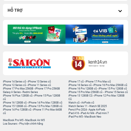
HỖ TRỢ
iPhone 14 Series cũ
-
iPhone 13 Series cũ
iPhone 17 cũ
-
iPhone 17 Pro Max cũ
iPhone 12 Series cũ
-
iPhone 11 Series cũ
iPhone 16 Series cũ
-
iPhone 16 Pro Max 256GB cũ
iPhone 17 Pro Max 256GB
-
iPhone 17 Pro 256GB
iPhone 16 Pro 128GB cũ
-
iPhone 15 Pro 128GB cũ
Galaxy A Series
-
Redmi Series
iPhone 15 Pro Max 256GB cũ
-
iPhone 15 Series cũ
iPhone 16 Plus 128GB cũ
-
iPhone 15 Plus 128GB
iPhone 13 128GB Cũ
-
iPhone 12 Pro Max 128GB
cũ
Cũ
iPhone 16 128GB cũ
-
iPhone 14 Pro Max 128GB cũ
Watch cũ
-
AirPods cũ
iPhone 15 128GB cũ
-
iPhone 13 Pro Max 128GB cũ
Watch Series 11
-
Watch SE 2025
iPhone 14 Pro 128GB cũ
-
iPhone 11 Pro Max 64GB
Pencil Pro 2024
-
Apple AirPods
cũ
iPad A16
-
iPad Air M4
-
iPad mini 7
iPad Pro M5
-
MacBook Neo
MacBook Pro M5
-
MacBook Air M5
Loa Sounarc
-
Phụ kiện chính hãng