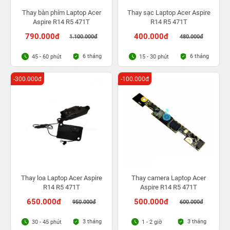
Thay bàn phím Laptop Acer
Thay sạc Laptop Acer Aspire
Aspire R14 R5 471T
R14 R5 471T
790.000đ
400.000đ
1.100.000đ
480.000đ
6 tháng
6 tháng
45 - 60 phút
15 - 30 phút
-300.000đ
-100.000đ
Thay loa Laptop Acer Aspire
Thay camera Laptop Acer
R14 R5 471T
Aspire R14 R5 471T
650.000đ
500.000đ
950.000đ
600.000đ
3 tháng
3 tháng
30 - 45 phút
1 - 2 giờ