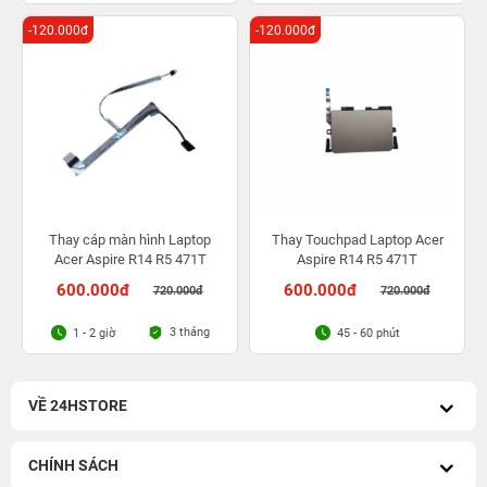
-120.000đ
-120.000đ
Thay cáp màn hình Laptop
Thay Touchpad Laptop Acer
Acer Aspire R14 R5 471T
Aspire R14 R5 471T
600.000đ
600.000đ
720.000đ
720.000đ
3 tháng
1 - 2 giờ
45 - 60 phút
VỀ 24HSTORE
CHÍNH SÁCH