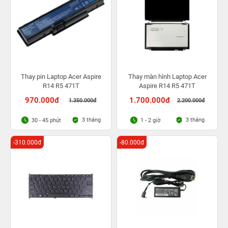
Thay pin Laptop Acer Aspire
Thay màn hình Laptop Acer
R14 R5 471T
Aspire R14 R5 471T
970.000đ
1.700.000đ
1.350.000đ
2.200.000đ
3 tháng
3 tháng
30 - 45 phút
1 - 2 giờ
-310.000đ
-80.000đ