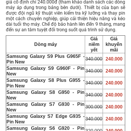
giá cố định chỉ 240.000đ (tham khảo danh sách các dòng
máy áp dụng trong bảng bên dưới). Thiết bị của bạn sẽ
được đội ngũ kỹ thuật viên kiểm tra kỹ lưỡng và thay pin
một cách chuyên nghiệp, giúp cải thiện hiệu năng và kéo
dài tuổi thọ máy. Chế độ bảo hành lên đến 9 tháng, mang
đến sự an tâm tuyệt đối trong suốt quá trình sử dụng.
Giá
Giá
Dòng máy
niêm
khuyến
yết
mãi
Samsung Galaxy S9 Plus G965F -
340.000
240.000
Pin New
Samsung Galaxy S9 G960F - Pin
340.000
240.000
New
Samsung Galaxy S8 Plus G955 -
340.000
240.000
Pin New
Samsung Galaxy S8 G950 - Pin
340.000
240.000
New
Samsung Galaxy S7 G930 - Pin
300.000
240.000
New
Samsung Galaxy S7 Edge G935 -
340.000
240.000
Pin New
Samsung Galaxy S6 G920 - Pin
320.000
240.000