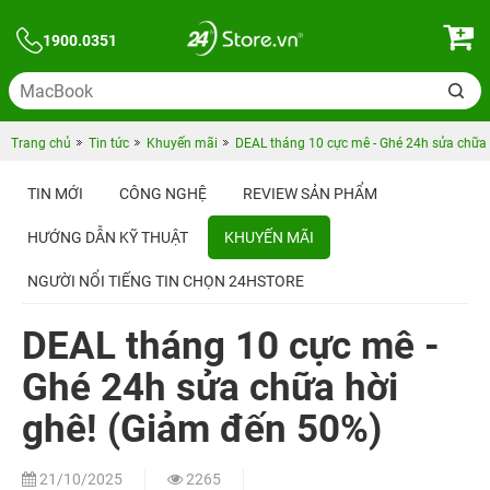
1900.0351
Trang chủ
Tin tức
Khuyến mãi
DEAL tháng 10 cực mê - Ghé 24h sửa chữa 
TIN MỚI
CÔNG NGHỆ
REVIEW SẢN PHẨM
HƯỚNG DẪN KỸ THUẬT
KHUYẾN MÃI
NGƯỜI NỔI TIẾNG TIN CHỌN 24HSTORE
DEAL tháng 10 cực mê -
Ghé 24h sửa chữa hời
ghê! (Giảm đến 50%)
21/10/2025
2265