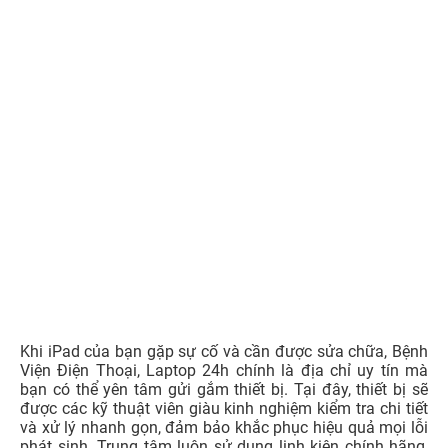
Khi iPad của bạn gặp sự cố và cần được sửa chữa, Bệnh
Viện Điện Thoại, Laptop 24h chính là địa chỉ uy tín mà
bạn có thể yên tâm gửi gắm thiết bị. Tại đây, thiết bị sẽ
được các kỹ thuật viên giàu kinh nghiệm kiểm tra chi tiết
và xử lý nhanh gọn, đảm bảo khắc phục hiệu quả mọi lỗi
phát sinh. Trung tâm luôn sử dụng linh kiện chính hãng,