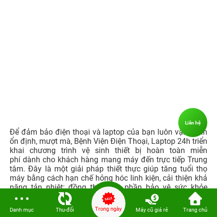
Liên hệ
Để đảm bảo điện thoại và laptop của bạn luôn vận hành
ổn định, mượt mà, Bệnh Viện Điện Thoại, Laptop 24h triển
khai chương trình vệ sinh thiết bị hoàn toàn miễn
phí dành cho khách hàng mang máy đến trực tiếp Trung
tâm. Đây là một giải pháp thiết thực giúp tăng tuổi thọ
máy bằng cách hạn chế hỏng hóc linh kiện, cải thiện khả
năng tản nhiệt; đồng thời góp phần bảo vệ sức khỏe
người dùng khỏi bụi bẩn và vi khuẩn tích tụ trên bề mặt
thiết bị.
Trong ngày
Danh mục
Thu-đổi
Máy cũ giá rẻ
Trang chủ