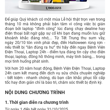
Để giúp Quý khách có một mùa Lễ hội thật trọn vẹn trong
tháng 10 mà không phải bận tâm vì công việc bị gián
đoạn bởi laptop “đình công” lúc đang chạy dealine hay
điện thoại bất ngờ gặp sự cố khi bạn đang muốn lưu giữ
khoảnh khắc đáng nhớ,... Từ Tết Trung thu sum vầy,
ngày 20/10 tôn vinh phái đẹp, đến Halloween rùng rợn -
nếu thiết bị “lăn đùng ra hư” thì hãy đến ngay Bệnh Viện
Điện Thoại, Laptop 24h - điểm tựa đáng tin cậy cho điện
thoại, laptop, đồng hồ thông minh, máy tính bảng,... trong
mọi tình huống phát sinh.
Với hơn 20 năm hoạt động, Bệnh Viện Điện Thoại, Laptop
24h cam kết mang đến dịch vụ sửa chữa chuyên nghiệp
- tiết kiệm - nhanh chóng, dù bạn cần khắc phục lỗi cấp
tốc hay đơn giản chỉ là bảo trì, chăm sóc thiết bị định kỳ.
NỘI DUNG CHƯƠNG TRÌNH
1. Thời gian diễn ra chương trình
Từ ngày 1 đến hết ngày 31/10/2025