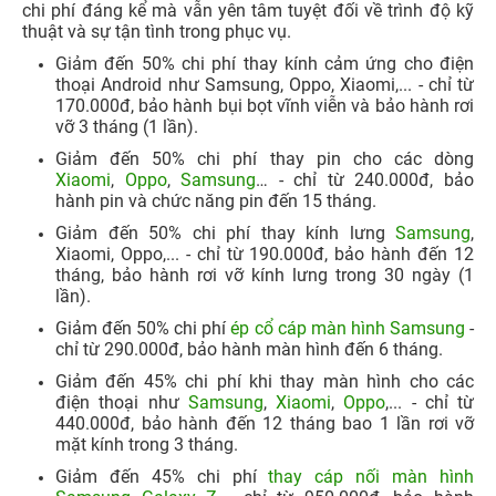
chi phí đáng kể mà vẫn yên tâm tuyệt đối về trình độ kỹ
thuật và sự tận tình trong phục vụ.
Giảm đến 50% chi phí thay kính cảm ứng cho điện
thoại Android như Samsung, Oppo, Xiaomi,... - chỉ từ
170.000đ, bảo hành bụi bọt vĩnh viễn và bảo hành rơi
vỡ 3 tháng (1 lần).
Giảm đến 50% chi phí thay pin cho các dòng
Xiaomi
,
Oppo
,
Samsung
… - chỉ từ 240.000đ, bảo
hành pin và chức năng pin đến 15 tháng.​
Giảm đến 50% chi phí thay kính lưng
Samsung
,
Xiaomi, Oppo,... - chỉ từ 190.000đ, bảo hành đến 12
tháng, bảo hành rơi vỡ kính lưng trong 30 ngày (1
lần).
Giảm đến 50% chi phí
ép cổ cáp màn hình Samsung
-
chỉ từ 290.000đ, bảo hành màn hình đến 6 tháng.​
Giảm đến 45% chi phí khi thay màn hình cho các
điện thoại như
Samsung
,
Xiaomi
,
Oppo
,... - chỉ từ
440.000đ, bảo hành đến 12 tháng bao 1 lần rơi vỡ
mặt kính trong 3 tháng.
Giảm đến 45% chi phí
thay cáp nối màn hình