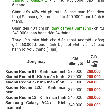
Samsung Galaxy Z
- chỉ từ 950.000đ, bảo hành
6 tháng.​
Giảm đến 40% chi phí sửa lỗi sọc màn hình điện
thoại Samsung, Xiaomi - chỉ từ 490.000đ, bảo hành 6
tháng.
Giảm đến 40% chi phí
thay camera Samsung
- chỉ từ
240.000đ, bảo hành đến 24 tháng.​
Thay kính màn hình cho điện thoại Android - đồng
giá 260.000đ, bảo hành bụi bọt vĩnh viễn và bảo
hành rơi vỡ 3 tháng (1 lần)
Giá
Giá
Dòng máy
khuyến
niêm yết
mãi
Xiaomi Redmi 9T - Kính màn hình
370.000
260.000
Xiaomi Redmi 9 - Kính màn hình
370.000
260.000
Xiaomi Redmi 7 - Kính màn hình
370.000
260.000
Xiaomi Redmi 12C - Kính màn
370.000
260.000
hình
Xiaomi Redmi 12 - Kính màn hình
340.000
260.000
Samsung Galaxy A04s - Kính
340.000
260.000
màn hình