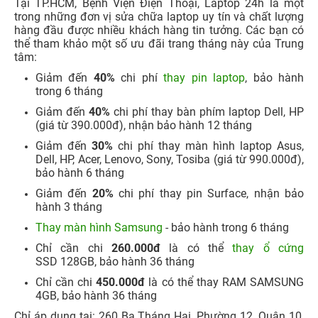
Tại TP.HCM, Bệnh Viện Điện Thoại, Laptop 24h là một
trong những đơn vị sửa chữa laptop uy tín và chất lượng
hàng đầu được nhiều khách hàng tin tưởng. Các bạn có
thể tham khảo một số ưu đãi trang tháng này của Trung
tâm:
Giảm đến
40%
chi phí
thay pin laptop
, bảo hành
trong 6 tháng
Giảm đến
40%
chi phí thay bàn phím laptop Dell, HP
(giá từ 390.000đ), nhận bảo hành 12 tháng
Giảm đến
30%
chi phí thay màn hình laptop Asus,
Dell, HP, Acer, Lenovo, Sony, Tosiba (giá từ 990.000đ),
bảo hành 6 tháng
Giảm đến
20%
chi phí thay pin Surface, nhận bảo
hành 3 tháng
Thay màn hình Samsung
- bảo hành trong 6 tháng
Chỉ cần chi
260.000đ
là có thể
thay ổ cứng
SSD 128GB, bảo hành 36 tháng
Chỉ cần chi
450.000đ
là có thể thay RAM SAMSUNG
4GB, bảo hành 36 tháng
Chỉ áp dụng tại: 260 Ba Tháng Hai, Phường 12, Quận 10,