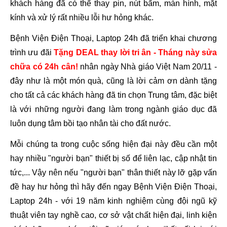
khách hàng đã có thể thay pin, nút bấm, màn hình, mặt 
kính và xử lý rất nhiều lỗi hư hỏng khác. 
Bệnh Viện Điện Thoại, Laptop 24h đã triển khai chương 
trình ưu đãi 
Tặng DEAL thay lời tri ân - Tháng này sửa 
chữa có 24h cân! 
nhân ngày Nhà giáo Việt Nam 20/11 - 
đây 
như là một món quà, cũng là lời cảm ơn dành tặng 
cho tất cả các khách hàng đã tin chọn Trung tâm, đặc biệt 
là với những người đang làm trong ngành giáo dục đã 
luôn dụng tâm bồi tạo nhân tài cho đất nước. 
Mỗi chúng ta trong cuộc sống hiện đại này đều cần một 
hay nhiều "người bạn" thiết bị số để liên lạc, cập nhật tin 
tức,... Vậy nên nếu "người bạn" thân thiết này lỡ gặp vấn 
đề hay hư hỏng thì hãy đến ngay Bệnh Viện Điện Thoại, 
Laptop 24h - với 19 năm kinh nghiệm cùng đội ngũ kỹ 
thuật viên tay nghề cao, cơ sở vật chất hiện đại, linh kiện 