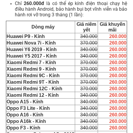
Chỉ
260.000đ
là có thể ép kính điện thoại chạy hệ
điều hành Android, bảo hành bụi bọt vĩnh viễn và bảo
hành rơi vỡ trong 3 tháng (1 lần)
:
Giá niêm
Giá khuyến
Dòng máy
yết
mãi
Huawei P9 - Kính
340.000
260.000
Huawei Nova 7i - Kính
370.000
260.000
Huawei Y6 2019 - Kính
340.000
260.000
Huawei Y5 2017 - Kính
340.000
260.000
Xiaomi Redmi 7 - Kính
370.000
260.000
Xiaomi Redmi 9 - Kính
370.000
260.000
Xiaomi Redmi 9C - Kính
370.000
260.000
Xiaomi Redmi 9T - Kính
370.000
260.000
Xiaomi Redmi 12C - Kính
370.000
260.000
Xiaomi Redmi 12 - Kính
340.000
260.000
Oppo A15 - Kính
340.000
260.000
Oppo F3 Lite - Kính
340.000
260.000
Oppo A16 - Kính
340.000
260.000
Oppo A16k - Kính
340.000
260.000
Oppo F3 - Kính
340.000
260.000