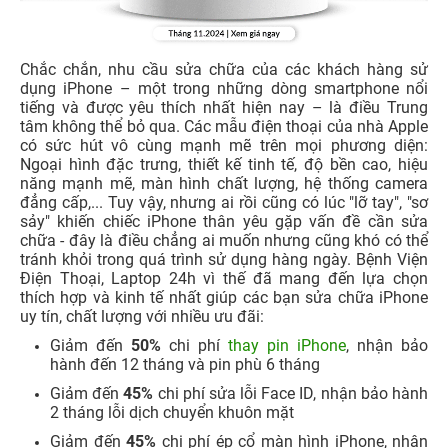
Chắc chắn, nhu cầu sửa chữa của các khách hàng sử
dụng iPhone – một trong những dòng smartphone nổi
tiếng và được yêu thích nhất hiện nay – là điều Trung
tâm không thể bỏ qua. Các mẫu điện thoại của nhà Apple
có sức hút vô cùng mạnh mẽ trên mọi phương diện:
Ngoại hình đặc trưng, thiết kế tinh tế, độ bền cao, hiệu
năng mạnh mẽ, màn hình chất lượng, hệ thống camera
đẳng cấp,... Tuy vậy, nhưng ai rồi cũng có lúc "lỡ tay", "sơ
sảy" khiến chiếc iPhone thân yêu gặp vấn đề cần sửa
chữa - đây là điều chẳng ai muốn nhưng cũng khó có thể
tránh khỏi trong quá trình sử dụng hàng ngày. Bệnh Viện
Điện Thoại, Laptop 24h vì thế đã mang đến lựa chọn
thích hợp và kinh tế nhất giúp các bạn sửa chữa iPhone
uy tín, chất lượng với nhiều ưu đãi:
Giảm đến
50%
chi phí
thay pin iPhone
, nhận bảo
hành đến 12 tháng và pin phù 6 tháng
Giảm đến
45%
chi phí sửa lỗi Face ID, nhận bảo hành
2 tháng lỗi dịch chuyển khuôn mặt
Giảm đến
45%
chi phí ép cổ màn hình iPhone, nhận