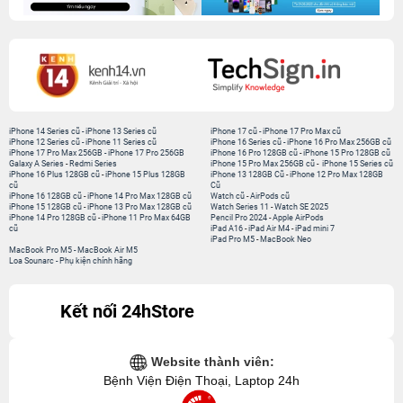
iPhone 14 Series cũ
-
iPhone 13 Series cũ
iPhone 17 cũ
-
iPhone 17 Pro Max cũ
iPhone 12 Series cũ
-
iPhone 11 Series cũ
iPhone 16 Series cũ
-
iPhone 16 Pro Max 256GB cũ
iPhone 17 Pro Max 256GB
-
iPhone 17 Pro 256GB
iPhone 16 Pro 128GB cũ
-
iPhone 15 Pro 128GB cũ
Galaxy A Series
-
Redmi Series
iPhone 15 Pro Max 256GB cũ
-
iPhone 15 Series cũ
iPhone 16 Plus 128GB cũ
-
iPhone 15 Plus 128GB
iPhone 13 128GB Cũ
-
iPhone 12 Pro Max 128GB
cũ
Cũ
iPhone 16 128GB cũ
-
iPhone 14 Pro Max 128GB cũ
Watch cũ
-
AirPods cũ
iPhone 15 128GB cũ
-
iPhone 13 Pro Max 128GB cũ
Watch Series 11
-
Watch SE 2025
iPhone 14 Pro 128GB cũ
-
iPhone 11 Pro Max 64GB
Pencil Pro 2024
-
Apple AirPods
cũ
iPad A16
-
iPad Air M4
-
iPad mini 7
iPad Pro M5
-
MacBook Neo
MacBook Pro M5
-
MacBook Air M5
Loa Sounarc
-
Phụ kiện chính hãng
Kết nối 24hStore
Website thành viên:
Bệnh Viện Điện Thoại, Laptop 24h