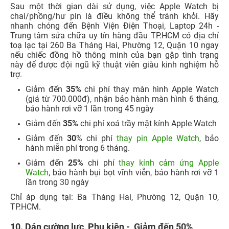
Sau một thời gian dài sử dụng, việc Apple Watch bị
chai/phồng/hư pin là điều không thể tránh khỏi. Hãy
nhanh chóng đến Bệnh Viện Điện Thoại, Laptop 24h -
Trung tâm sửa chữa uy tín hàng đầu TP.HCM có địa chỉ
toạ lạc tại 260 Ba Tháng Hai, Phường 12, Quận 10 ngay
nếu chiếc đồng hồ thông minh của bạn gặp tình trạng
này để được đội ngũ kỹ thuật viên giàu kinh nghiệm hỗ
trợ.
Giảm đến
35%
chi phí thay màn hình Apple Watch
(giá từ 700.000đ), nhận bảo hành màn hình 6 tháng,
bảo hành rơi vỡ 1 lần trong 45 ngày
Giảm đến
35%
chi phí xoá trầy mặt kính Apple Watch
Giảm đến
30
% chi phí
thay pin Apple Watch
, bảo
hành miễn phí trong 6 tháng.
Giảm đến
25%
chi phí
thay kính cảm ứng Apple
Watch
, bảo hành bụi bọt vĩnh viễn, bảo hành rơi vỡ 1
lần trong 30 ngày
Chỉ áp dụng tại: Ba Tháng Hai, Phường 12, Quận 10,
TP.HCM.
10. Dán cường lực, Phụ kiện - Giảm đến 50%