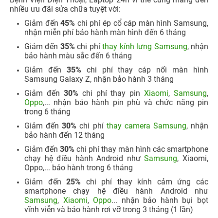
nhiều ưu đãi sửa chữa tuyệt vời:
Giảm đến
45%
chi phí ép cổ cáp màn hình Samsung,
nhận miễn phí bảo hành màn hình đến 6 tháng
Giảm đến
35%
chi phí
thay kính lưng Samsung
, nhận
bảo hành màu sắc đến 6 tháng
Giảm đến
35%
chi phí thay cáp nối màn hình
Samsung Galaxy Z, nhận bảo hành 3 tháng
Giảm đến
30%
chi phí thay pin
Xiaomi
,
Samsung
,
Oppo
,... nhận bảo hành pin phù và chức năng pin
trong 6 tháng
Giảm đến
30%
chi phí
thay camera Samsung
, nhận
bảo hành đến 12 tháng
Giảm đến
30%
chi phí thay màn hình các smartphone
chạy hệ điều hành Android như
Samsung
, Xiaomi,
Oppo,... bảo hành trong 6 tháng
Giảm đến
25%
chi phí thay kính cảm ứng các
smartphone chạy hệ điều hành Android như
Samsung
,
Xiaomi
,
Oppo
... nhận bảo hành bụi bọt
vĩnh viễn và bảo hành rơi vỡ trong 3 tháng (1 lần)