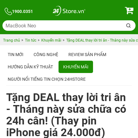
1900.0351
Trang chủ
Tin tức
Khuyến mãi
Tặng DEAL thay lời tri ân - Tháng này sửa 
TIN MỚI
CÔNG NGHỆ
REVIEW SẢN PHẨM
HƯỚNG DẪN KỸ THUẬT
KHUYẾN MÃI
NGƯỜI NỔI TIẾNG TIN CHỌN 24HSTORE
Tặng DEAL thay lời tri ân
- Tháng này sửa chữa có
24h cân! (Thay pin
iPhone giá 24.000đ)