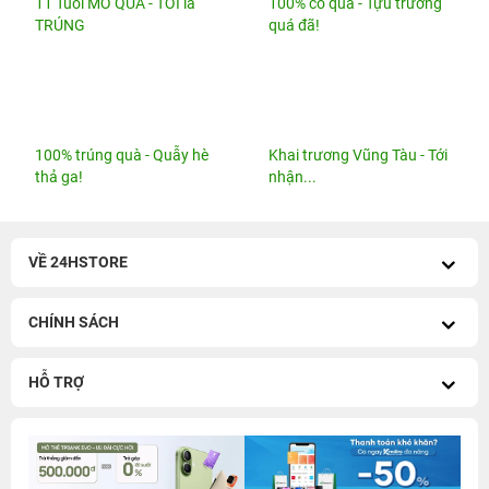
11 Tuổi MỞ QUÀ - TỚI là
100% có quà - Tựu trường
TRÚNG
quá đã!
100% trúng quà - Quẫy hè
Khai trương Vũng Tàu - Tới
thả ga!
nhận...
VỀ 24HSTORE
CHÍNH SÁCH
HỖ TRỢ