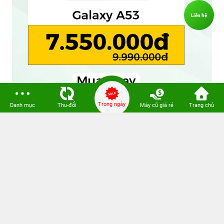
Liên hệ
Trong ngày
Danh mục
Thu-đổi
Máy cũ giá rẻ
Trang chủ