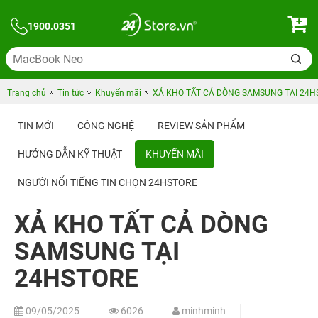
1900.0351
Trang chủ
Tin tức
Khuyến mãi
XẢ KHO TẤT CẢ DÒNG SAMSUNG TẠI 24H
TIN MỚI
CÔNG NGHỆ
REVIEW SẢN PHẨM
HƯỚNG DẪN KỸ THUẬT
KHUYẾN MÃI
NGƯỜI NỔI TIẾNG TIN CHỌN 24HSTORE
XẢ KHO TẤT CẢ DÒNG
SAMSUNG TẠI
24HSTORE
09/05/2025
6026
minhminh