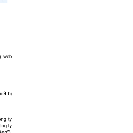
g web
iết bị
ông ty
ng ty
àng”).