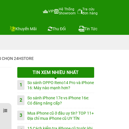
Hệ Thống
Tra cứu
VIP
Showroom
đơn hàng
Khuyến Mãi
Thu Đổi
Tin Tức
IN CHỌN 24HSTORE
TIN XEM NHIỀU NHẤT
So sánh OPPO Reno14 Pro và iPhone
1
16: Máy nào mạnh hơn?
So sánh iPhone 17e vs iPhone 16e:
2
Có đáng nâng cấp?
Mua iPhone cũ ở đâu uy tín? TOP 11+
3
Địa chỉ mua iPhone cũ UY TÍN
15 Cách kiểm tra iPhone cũ trước khi