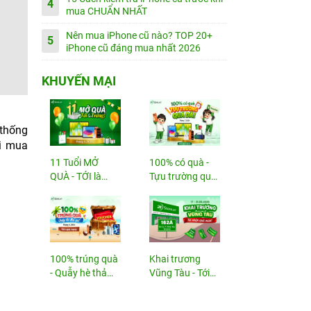
4
mua CHUẨN NHẤT
Nên mua iPhone cũ nào? TOP 20+
5
iPhone cũ đáng mua nhất 2026
KHUYẾN MẠI
 thống
hi mua
11 Tuổi MỞ
100% có quà -
QUÀ - TỚI là
Tựu trường quá
TRÚNG
đã!
100% trúng quà
Khai trương
- Quẫy hè thả
Vũng Tàu - Tới
ga!
nhận...