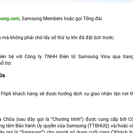
ung.com
, Samsung Members hoặc gọi Tổng đài.
̀ không phải chờ lấy số thứ tự khi đã đặt lịch trước.
g liên hệ với Công ty TNHH Điện tử Samsung Vina qua tran
ỗ trợ.
hữa
ip6 khách hàng sẽ được hưởng dịch vụ giao nhận tận nơi th
a Chữa (sau đây gọi là “Chương trình”) được cung cấp bởi C
ung tâm Bảo hành Ủy quyền của Samsung (TTBHUQ) và/hoặc cô
y gọi là “Samsung”) cho người sử dụng cuối cùng (“Khách h