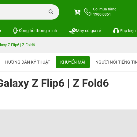
Gọi mua hàng
1900.0351
p
Đồng hồ thông minh
Máy cũ giá rẻ
Phụ kiện
xy Z Flip6 | Z Fold6
HƯỚNG DẪN KỸ THUẬT
KHUYẾN MÃI
NGƯỜI NỔI TIẾNG T
laxy Z Flip6 | Z Fold6