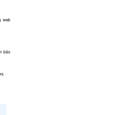
)
g web
m bảo
ers.