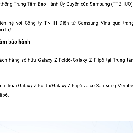
ả hệ thống Trung Tâm Bảo Hành Ủy Quyền của Samsung (TTBHUQ
g liên hệ với Công ty TNHH Điện tử Samsung Vina qua tran
ỗ trợ
g tâm bảo hành
ch hàng sở hữu Galaxy Z Fold6/Galaxy Z Flip6 tại Trung tâ
ữu điện thoại Galaxy Z Fold6/Galaxy Z Flip6 và có Samsung Memb
lip6.