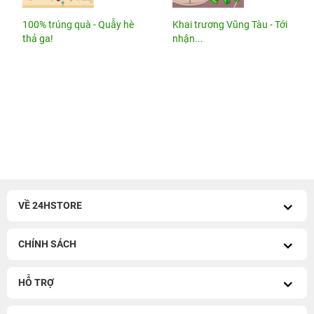
100% trúng quà - Quẫy hè
Khai trương Vũng Tàu - Tới
thả ga!
nhận...
VỀ 24HSTORE
CHÍNH SÁCH
HỖ TRỢ