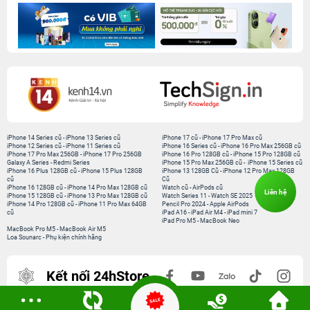
iPhone 14 Series cũ
-
iPhone 13 Series cũ
iPhone 17 cũ
-
iPhone 17 Pro Max cũ
iPhone 12 Series cũ
-
iPhone 11 Series cũ
iPhone 16 Series cũ
-
iPhone 16 Pro Max 256GB cũ
iPhone 17 Pro Max 256GB
-
iPhone 17 Pro 256GB
iPhone 16 Pro 128GB cũ
-
iPhone 15 Pro 128GB cũ
Galaxy A Series
-
Redmi Series
iPhone 15 Pro Max 256GB cũ
-
iPhone 15 Series cũ
iPhone 16 Plus 128GB cũ
-
iPhone 15 Plus 128GB
iPhone 13 128GB Cũ
-
iPhone 12 Pro Max 128GB
cũ
Cũ
iPhone 16 128GB cũ
-
iPhone 14 Pro Max 128GB cũ
Watch cũ
-
AirPods cũ
Liên hệ
iPhone 15 128GB cũ
-
iPhone 13 Pro Max 128GB cũ
Watch Series 11
-
Watch SE 2025
iPhone 14 Pro 128GB cũ
-
iPhone 11 Pro Max 64GB
Pencil Pro 2024
-
Apple AirPods
cũ
iPad A16
-
iPad Air M4
-
iPad mini 7
iPad Pro M5
-
MacBook Neo
MacBook Pro M5
-
MacBook Air M5
Loa Sounarc
-
Phụ kiện chính hãng
Kết nối 24hStore