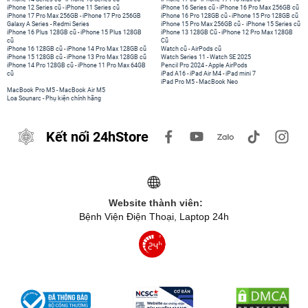
iPhone 12 Series cũ
-
iPhone 11 Series cũ
iPhone 16 Series cũ
-
iPhone 16 Pro Max 256GB cũ
iPhone 17 Pro Max 256GB
-
iPhone 17 Pro 256GB
iPhone 16 Pro 128GB cũ
-
iPhone 15 Pro 128GB cũ
Galaxy A Series
-
Redmi Series
iPhone 15 Pro Max 256GB cũ
-
iPhone 15 Series cũ
iPhone 16 Plus 128GB cũ
-
iPhone 15 Plus 128GB
iPhone 13 128GB Cũ
-
iPhone 12 Pro Max 128GB
cũ
Cũ
iPhone 16 128GB cũ
-
iPhone 14 Pro Max 128GB cũ
Watch cũ
-
AirPods cũ
iPhone 15 128GB cũ
-
iPhone 13 Pro Max 128GB cũ
Watch Series 11
-
Watch SE 2025
iPhone 14 Pro 128GB cũ
-
iPhone 11 Pro Max 64GB
Pencil Pro 2024
-
Apple AirPods
cũ
iPad A16
-
iPad Air M4
-
iPad mini 7
iPad Pro M5
-
MacBook Neo
MacBook Pro M5
-
MacBook Air M5
Loa Sounarc
-
Phụ kiện chính hãng
Kết nối 24hStore
Website thành viên:
Bệnh Viện Điện Thoại, Laptop 24h