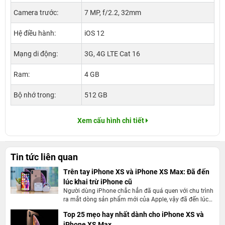
Camera trước:
7 MP, f/2.2, 32mm
Hệ điều hành:
iOS 12
Mạng di động:
3G, 4G LTE Cat 16
Ram:
4 GB
Bộ nhớ trong:
512 GB
Xem cấu hình chi tiết
Tin tức liên quan
Trên tay iPhone XS và iPhone XS Max: Đã đến
lúc khai trừ iPhone cũ
Người dùng iPhone chắc hẳn đã quá quen với chu trình
ra mắt dòng sản phẩm mới của Apple, vậy đã đến lúc
khai trừ iPhone cũ
Top 25 mẹo hay nhất dành cho iPhone XS và
iPhone XS Max