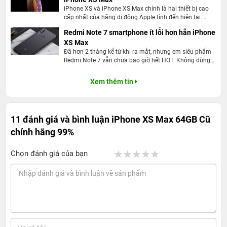
iPhone XS và iPhone XS Max chính là hai thiết bị cao
cấp nhất của hãng di động Apple tính đến hiện tại.
Song song với điều đó, mọi thao tác nghiệp vụ trên sản
Redmi Note 7 smartphone ít lỗi hơn hẳn iPhone
phẩm này không hề đơn giản một chút nào. Nếu bạn
XS Max
đang sử dụng dòng sản phẩm iPhone 8 chuyển sang
iPhone XS, bạn sẽ thấy có khá nhiều điều khác biệt.
Đã hơn 2 tháng kể từ khi ra mắt, nhưng em siêu phẩm
Redmi Note 7 vẫn chưa bao giờ hết HOT. Không dừng
lại ở thiết kế bắt mắt, cấu hình, phần cứng mà đặc biệt
độ bền còn được tối ưu đến mức cao nhất. Mới nhất,
Xem thêm tin
Note 7 được nhắc đến là chiếc điện thoại có ít lỗi hơn
30% so với thế hệ trước đó.
11 đánh giá và bình luận
iPhone XS Max 64GB Cũ
chính hãng 99%
Chọn đánh giá của bạn