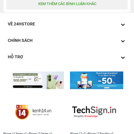
XEM THÊM CÁC BÌNH LUẬN KHÁC
VỀ 24HSTORE
CHÍNH SÁCH
HỖ TRỢ
iPhone 14 Series cũ
-
iPhone 13 Series cũ
iPhone 17 cũ
-
iPhone 17 Pro Max cũ