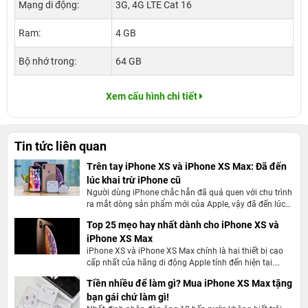
Mạng di động:
3G, 4G LTE Cat 16
Ram:
4 GB
Bộ nhớ trong:
64 GB
Xem cấu hình chi tiết
Tin tức liên quan
Trên tay iPhone XS và iPhone XS Max: Đã đến
lúc khai trừ iPhone cũ
Người dùng iPhone chắc hẳn đã quá quen với chu trình
ra mắt dòng sản phẩm mới của Apple, vậy đã đến lúc
khai trừ iPhone cũ
Top 25 mẹo hay nhất dành cho iPhone XS và
iPhone XS Max
iPhone XS và iPhone XS Max chính là hai thiết bị cao
cấp nhất của hãng di động Apple tính đến hiện tại.
Song song với điều đó, mọi thao tác nghiệp vụ trên sản
Tiền nhiều để làm gì? Mua iPhone XS Max tặng
phẩm này không hề đơn giản một chút nào. Nếu bạn
bạn gái chứ làm gì!
đang sử dụng dòng sản phẩm iPhone 8 chuyển sang