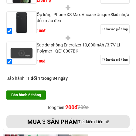
Liên hệ
Ốp lưng iPhone XS Max Vucase Unique Skid nhựa
dẻo màu đen
Thêm vào giỏ hàng
100đ
Sạc dự phòng Energizer 10,000mAh /3.7V Li-
Polymer - QE10007BK
Thêm vào giỏ hàng
100đ
Bảo hành :
1 đổi 1 trong 34 ngày
Bảo hành 6 tháng
200đ
200đ
Tổng tiền:
MUA
3
SẢN PHẨM
Tiết kiệm Liên hệ