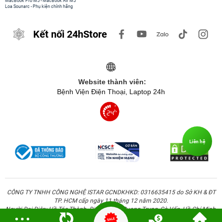
MacBook Pro M5
-
MacBook Air M5
Loa Sounarc
-
Phụ kiện chính hãng
Kết nối 24hStore
Website thành viên:
Bệnh Viện Điện Thoại, Laptop 24h
Liên hệ
CÔNG TY TNHH CÔNG NGHỆ ISTAR GCNDKHKD: 0316635415 do Sở KH & ĐT
TP. HCM cấp ngày 11 tháng 12 năm 2020.
Người Đại Diện: Hồ Tác Thành. Địa chỉ: 389 Quang Trung, Gò Vấp, Hồ Chí Minh.