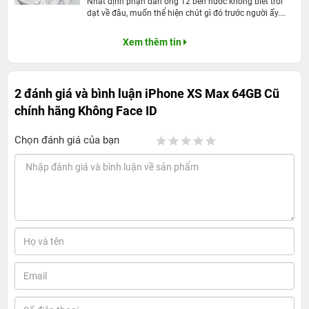
iPhone XS, bạn sẽ thấy có khá nhiều điều khác biệt.
Nhất định phận đàn ông 12 bến nước không biết trôi
dạt về đâu, muốn thể hiện chút gì đó trước người ấy.
Mua iPhone XS Max làm món quà tặng nhỏ bé, chính là
cách đơn giản nhất để thể hiện lòng thành trước “Gấu”
Xem thêm tin
yêu.
2 đánh giá và bình luận
iPhone XS Max 64GB Cũ
chính hãng Không Face ID
Chọn đánh giá của bạn