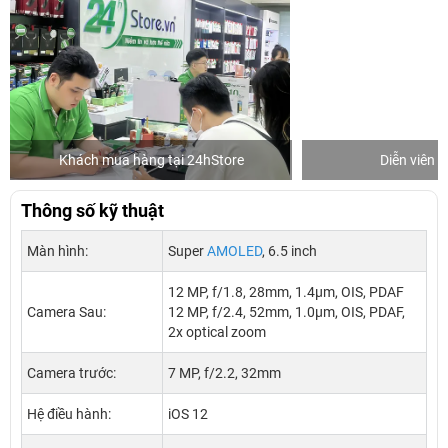
Khách mua hàng tại 24hStore
Diễn viên 
Thông số kỹ thuật
Màn hình:
Super
AMOLED
, 6.5 inch
12 MP, f/1.8, 28mm, 1.4µm, OIS, PDAF
Camera Sau:
12 MP, f/2.4, 52mm, 1.0µm, OIS, PDAF,
2x optical zoom
Camera trước:
7 MP, f/2.2, 32mm
Hệ điều hành:
iOS 12