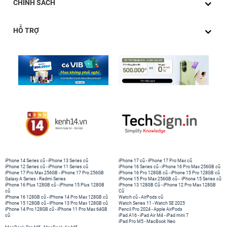
CHÍNH SÁCH
HỖ TRỢ
iPhone 14 Series cũ
-
iPhone 13 Series cũ
iPhone 17 cũ
-
iPhone 17 Pro Max cũ
iPhone 12 Series cũ
-
iPhone 11 Series cũ
iPhone 16 Series cũ
-
iPhone 16 Pro Max 256GB cũ
iPhone 17 Pro Max 256GB
-
iPhone 17 Pro 256GB
iPhone 16 Pro 128GB cũ
-
iPhone 15 Pro 128GB cũ
Galaxy A Series
-
Redmi Series
iPhone 15 Pro Max 256GB cũ
-
iPhone 15 Series cũ
iPhone 16 Plus 128GB cũ
-
iPhone 15 Plus 128GB
iPhone 13 128GB Cũ
-
iPhone 12 Pro Max 128GB
cũ
Cũ
iPhone 16 128GB cũ
-
iPhone 14 Pro Max 128GB cũ
Watch cũ
-
AirPods cũ
iPhone 15 128GB cũ
-
iPhone 13 Pro Max 128GB cũ
Watch Series 11
-
Watch SE 2025
iPhone 14 Pro 128GB cũ
-
iPhone 11 Pro Max 64GB
Pencil Pro 2024
-
Apple AirPods
cũ
iPad A16
-
iPad Air M4
-
iPad mini 7
iPad Pro M5
-
MacBook Neo