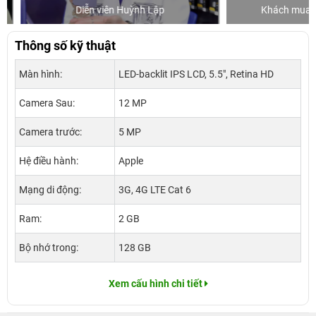
Diễn viên Huỳnh Lập
Khách mua hàng
Thông số kỹ thuật
Màn hình:
LED-backlit IPS LCD, 5.5", Retina HD
Camera Sau:
12 MP
Camera trước:
5 MP
Hệ điều hành:
Apple
Mạng di động:
3G, 4G LTE Cat 6
Ram:
2 GB
Bộ nhớ trong:
128 GB
Xem cấu hình chi tiết