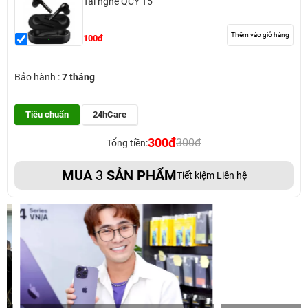
Tai nghe QCY T5
Thêm vào giỏ hàng
100đ
Bảo hành :
7 tháng
Tiêu chuẩn
24hCare
300đ
300đ
Tổng tiền:
MUA
3
SẢN PHẨM
Tiết kiệm Liên hệ