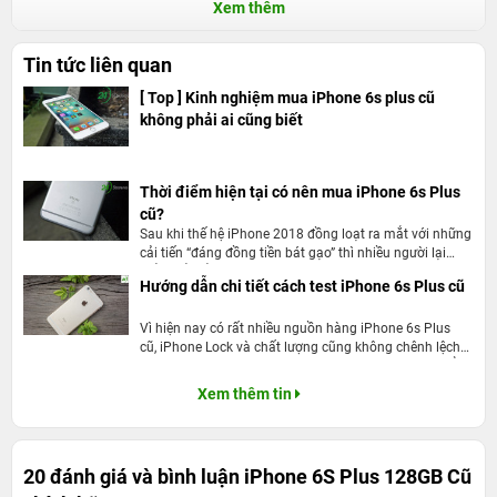
Xem thêm
Tin tức liên quan
[ Top ] Kinh nghiệm mua iPhone 6s plus cũ
không phải ai cũng biết
Thời điểm hiện tại có nên mua iPhone 6s Plus
cũ?
Sau khi thế hệ iPhone 2018 đồng loạt ra mắt với những
2. Màn hình LED Backlit IPS LCD,
cải tiến “đáng đồng tiền bát gạo” thì nhiều người lại
thắc mắc rằng có nên mua iPhone 6S Plus cũ trong
5.5", 1080 x 1920 pixels của iPhone
Hướng dẫn chi tiết cách test iPhone 6s Plus cũ
năm 2018 này nữa không? Hãy cùng điểm qua các lý
6s Plus cũ
do để cùng nhau đánh giá sản phẩm này nhé.
Vì hiện nay có rất nhiều nguồn hàng iPhone 6s Plus
cũ, iPhone Lock và chất lượng cũng không chênh lệch
iPhone 6s Plus 128GB cũ
giá rẻ sở hữu màn hình LED Backlit IPS
quá nhiều so với các bản chính thức. Làm sao có thể
LCD giúp hiển thị màu sắc tươi sáng hơn, độ tương phản hình ảnh
kiểm tra những hình thức của chiếc iPhone 6s Plus cũ
Xem thêm tin
bạn đang tính mua? Bài viết sau đây sẽ hướng dẫn chi
cao, góc nhìn rộng và điện năng tiêu thụ ít hơn. Màn hình Full HD
tiết cách test iPhone 6s Plus cũ.
của iPhone 6s Plus với độ phân giải 1920 × 1080 mang lại cho bạn
cảm giác thích thú, cách tái hiện màu sắc sống động.
20 đánh giá và bình luận
iPhone 6S Plus 128GB Cũ