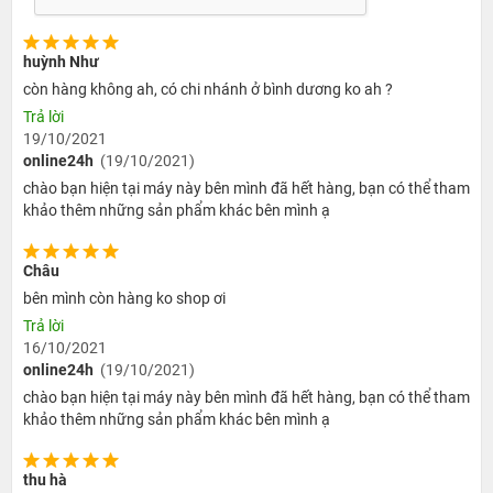
Hệ điều hành CPU
iPhone 6s Plus 128GB cũ
huỳnh Như
với bộ vi xử lý Apple A9 là thế hệ chip xử lý 64-bit thứ ba cung cấp
còn hàng không ah, có chi nhánh ở bình dương ko ah ?
hiệu năng mạnh mẽ hơn so với phiên bản tiền nhiệm. Tốc độ CPU
Trả lời
19/10/2021
1.8 GHz khiến cho Chip A9 nhanh hơn so với A8. Về tác vụ đồ họa
online24h
(19/10/2021)
(GPU) nhanh hơn 90%.
chào bạn hiện tại máy này bên mình đã hết hàng, bạn có thể tham
khảo thêm những sản phẩm khác bên mình ạ
Châu
bên mình còn hàng ko shop ơi
Trả lời
16/10/2021
online24h
(19/10/2021)
chào bạn hiện tại máy này bên mình đã hết hàng, bạn có thể tham
khảo thêm những sản phẩm khác bên mình ạ
CPU sử dụng iOS 9 cho người dùng cảm nhận sự ổn định, dung
thu hà