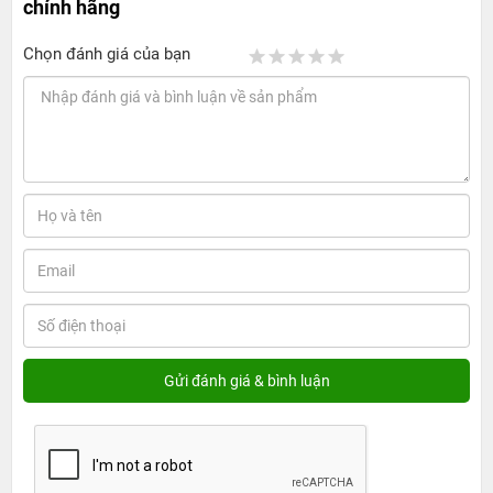
chính hãng
Chọn đánh giá của bạn
Thay đổi độc đáo từ màn hình là 3D Touch, tính năng cho phép
nhấn mạnh vào màn hình để kích hoạt thêm một số lệnh nâng
cao bên cạnh lệnh chạm và giữ truyền thống. Có lẽ người dùng
vẫn cần thời gian để làm quen nhưng nó vẫn là sự thay đổi rất
hữu dụng.
3. Cấu hình mạnh mẽ của iPhone 6s
Plus