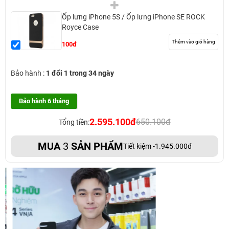
Ốp lưng iPhone 5S / Ốp lưng iPhone SE ROCK
Royce Case
Thêm vào giỏ hàng
100đ
Bảo hành :
1 đổi 1 trong 34 ngày
Bảo hành 6 tháng
2.595.100đ
650.100đ
Tổng tiền:
MUA
3
SẢN PHẨM
Tiết kiệm -1.945.000đ