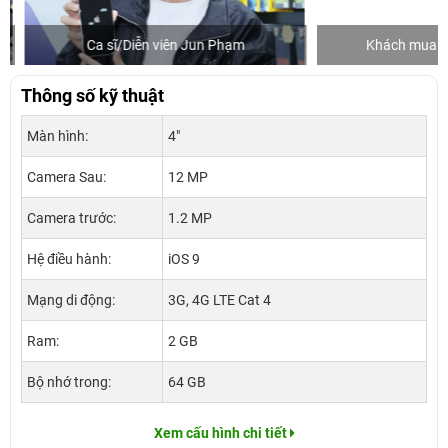
Ca sĩ/Diễn viên Jun Phạm
Khách mua hàng
Thông số kỹ thuật
Màn hình:
4"
Camera Sau:
12 MP
Camera trước:
1.2 MP
Hệ điều hành:
iOS 9
Mạng di động:
3G, 4G LTE Cat 4
Ram:
2 GB
Bộ nhớ trong:
64 GB
Xem cấu hình chi tiết